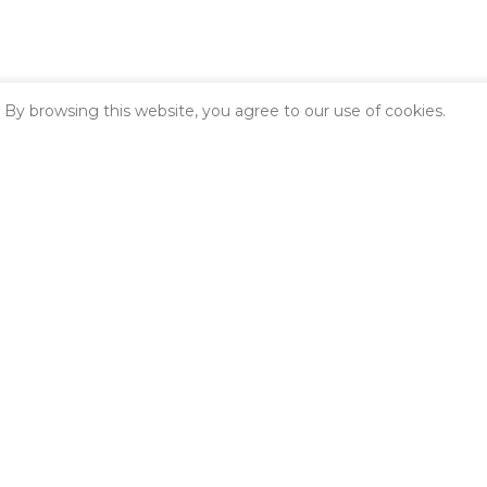
By browsing this website, you agree to our use of cookies.