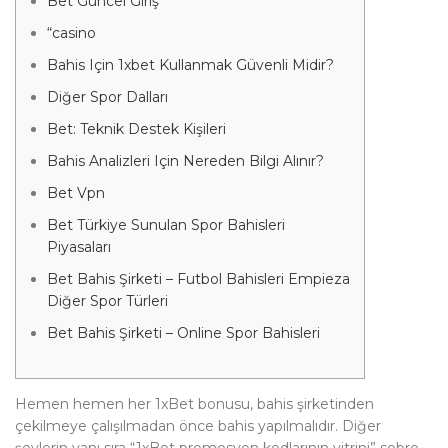
Bet Güncel Giriş
“casino
Bahis Için 1xbet Kullanmak Güvenli Midir?
Diğer Spor Dalları
Bet: Teknik Destek Kişileri
Bahis Analizleri Için Nereden Bilgi Alınır?
Bet Vpn
Bet Türkiye Sunulan Spor Bahisleri
Piyasaları
Bet Bahis Şirketi – Futbol Bahisleri Empieza
Diğer Spor Türleri
Bet Bahis Şirketi – Online Spor Bahisleri
Hemen hemen her 1xBet bonusu, bahis şirketinden
çekilmeye çalışılmadan önce bahis yapılmalıdır. Diğer