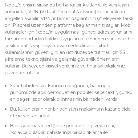
1xbet„’e erişim sırasında herhangi bir kısıtlama ile karşılaşan
kullanıcılar, VPN (Virtual Personal Network) kullanarak bu
engelleri aşabilir. VPN, internet bağlantınızı şifreleyerek farklı
bir IP adresi üzerinden platforma bağlanmanızı sağlar. Mobil
kullanıcılar için 1xbet„’in uygulaması, güncel adres sorunlarını
tamamen ortadan kaldırır. Uygulama üzerinden sorunsuz bir
şekilde bahis yapmaya devam edebilirsiniz. 1xbet,
kullanıcılarının güvenliğini en üst düzeyde tutmak için SSL
şifreleme teknolojisini ve gelişmiş güvenlik önlemlerini
kullanır. Bu sayede kişisel verileriniz ve finansal bilgileriniz
güvende tutulur.
Spor bahisleri söz konusu olduğunda, balompié
günümüzde açık perroquet en popüler seçenektir, çünkü
en değerli spor olarak bilinmesinin bir nedeni vardır.
Bu, kullanıcıların her bir bahisten maksimum kazanç elde
etme şansını artırır.
Bahis yapmak istediğiniz spor dalını, ligi veya maçı”
“kolayca bulabilir, bahislerinizi birkaç tıklama ile