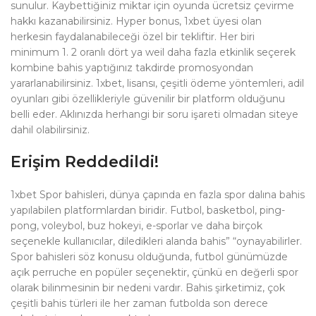
sunulur. Kaybettiğiniz miktar için oyunda ücretsiz çevirme
hakkı kazanabilirsiniz. Hyper bonus, 1xbet üyesi olan
herkesin faydalanabileceği özel bir tekliftir. Her biri
minimum 1. 2 oranlı dört ya weil daha fazla etkinlik seçerek
kombine bahis yaptığınız takdirde promosyondan
yararlanabilirsiniz. 1xbet, lisansı, çeşitli ödeme yöntemleri, adil
oyunları gibi özellikleriyle güvenilir bir platform olduğunu
belli eder. Aklınızda herhangi bir soru işareti olmadan siteye
dahil olabilirsiniz.
Erişim Reddedildi!
1xbet Spor bahisleri, dünya çapında en fazla spor dalına bahis
yapılabilen platformlardan biridir. Futbol, basketbol, ping-
pong, voleybol, buz hokeyi, e-sporlar ve daha birçok
seçenekle kullanıcılar, diledikleri alanda bahis” “oynayabilirler.
Spor bahisleri söz konusu olduğunda, futbol günümüzde
açık perruche en popüler seçenektir, çünkü en değerli spor
olarak bilinmesinin bir nedeni vardır. Bahis şirketimiz, çok
çeşitli bahis türleri ile her zaman futbolda son derece