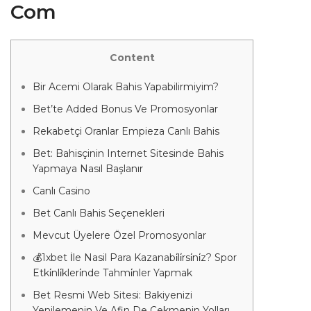
Com
Content
Bir Acemi Olarak Bahis Yapabilirmiyim?
Bet’te Added Bonus Ve Promosyonlar
Rekabetçi Oranlar Empieza Canlı Bahis
Bet: Bahisçinin Internet Sitesinde Bahis
Yapmaya Nasıl Başlanır
Canlı Casino
Bet Canlı Bahis Seçenekleri
Mevcut Üyelere Özel Promosyonlar
💰1xbet İle Nasil Para Kazanabi̇li̇rsi̇ni̇z? Spor
Etki̇nli̇kleri̇nde Tahmi̇nler Yapmak
Bet Resmi Web Sitesi: Bakiyenizi
Yenilemenin Ve Afin De Çekmenin Yolları