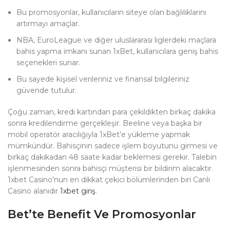
Bu promosyonlar, kullanıcıların siteye olan bağlılıklarını
artırmayı amaçlar.
NBA, EuroLeague ve diğer uluslararası liglerdeki maçlara
bahis yapma imkanı sunan 1xBet, kullanıcılara geniş bahis
seçenekleri sunar.
Bu sayede kişisel verileriniz ve finansal bilgileriniz
güvende tutulur.
Çoğu zaman, kredi kartından para çekildikten birkaç dakika
sonra kredilendirme gerçekleşir. Beeline veya başka bir
mobil operatör aracılığıyla 1xBet’e yükleme yapmak
mümkündür. Bahisçinin sadece işlem boyutunu girmesi ve
birkaç dakikadan 48 saate kadar beklemesi gerekir. Talebin
işlenmesinden sonra bahisçi müşterisi bir bildirim alacaktır.
1xbet Casino’nun en dikkat çekici bölümlerinden biri Canlı
Casino alanıdır
1xbet giriş
.
Bet’te Benefit Ve Promosyonlar