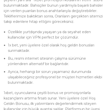
şeylerin yanı sıra “1xBet promosyon kodlarının vitrini” sobre
bulunmaktadır. Bahisçiler bunun yardımıyla başarılı bahisler
için verilen puanları bonus anahtarlarıyla değiştirebilirler.
Tekliflerimize baktıktan sonra, Oranların gerçekten sitemizi
takip edenlere hitap ettiğini göreceksiniz.
Özellikle yurtdışında yaşayan ya da seyahat eden
kullanıcılar için VPN perfect bir çözümdür.
1x bet, yeni üyelere özel olarak hoş geldin bonusları
sunmaktadır.
Bu, resmi internet sitesinin çalışma sürümüne
yönlendiren alternatif bir bağlantıdır.
Ayrıca, herhangi bir sorun yaşamanız durumunda
ulaşabileceğiniz profesyonel bir müşteri hizmetleri ekibi
bulunmaktadır.
1xbet, oyuncularına çeşitli bonus ve promosyonlarla
kazançlarını artırma fırsatı sunar. Yeni üyelere özel Hoş
Geldin Bonusu, ilk yatırımlarını değerlendirmek isteyen
kullanıcılar için büyük avantaj sağlar. Platformun bir üyesi