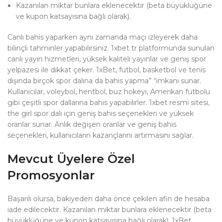
Kazanılan miktar bunlara eklenecektir (beta büyüklüğüne
ve kupon katsayısına bağlı olarak).
Canlı bahis yaparken aynı zamanda maçı izleyerek daha
bilinçli tahminler yapabilirsiniz. 1xbet tr platformunda sunulan
canlı yayın hizmetleri, yüksek kaliteli yayınlar ve geniş spor
yelpazesi ile dikkat çeker. 1xBet, futbol, basketbol ve tenis
dışında birçok spor dalına da bahis yapma” “imkanı sunar.
Kullanıcılar, voleybol, hentbol, buz hokeyi, Amerikan futbolu
gibi çeşitli spor dallarına bahis yapabilirler. 1xbet resmi sitesi,
the girl spor dalı için geniş bahis seçenekleri ve yüksek
oranlar sunar. Anlık değişen oranlar ve geniş bahis
seçenekleri, kullanıcıların kazançlarını artırmasını sağlar.
Mevcut Üyelere Özel
Promosyonlar
Başarılı olursa, bakiyeden daha önce çekilen afin de hesaba
iade edilecektir. Kazanılan miktar bunlara eklenecektir (beta
büyüklüğüne ve kupon katsayısına bağlı olarak). 1xBet