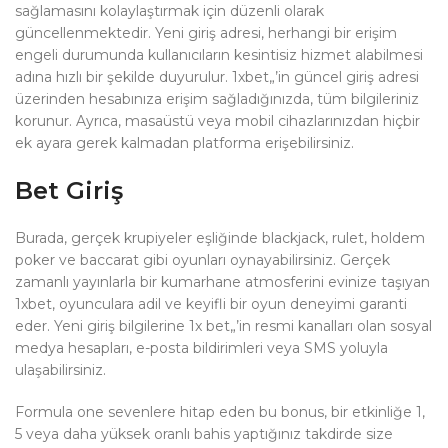
sağlamasını kolaylaştırmak için düzenli olarak
güncellenmektedir. Yeni giriş adresi, herhangi bir erişim
engeli durumunda kullanıcıların kesintisiz hizmet alabilmesi
adına hızlı bir şekilde duyurulur. 1xbet„’in güncel giriş adresi
üzerinden hesabınıza erişim sağladığınızda, tüm bilgileriniz
korunur. Ayrıca, masaüstü veya mobil cihazlarınızdan hiçbir
ek ayara gerek kalmadan platforma erişebilirsiniz.
Bet Giriş
Burada, gerçek krupiyeler eşliğinde blackjack, rulet, holdem
poker ve baccarat gibi oyunları oynayabilirsiniz. Gerçek
zamanlı yayınlarla bir kumarhane atmosferini evinize taşıyan
1xbet, oyunculara adil ve keyifli bir oyun deneyimi garanti
eder. Yeni giriş bilgilerine 1x bet„’in resmi kanalları olan sosyal
medya hesapları, e-posta bildirimleri veya SMS yoluyla
ulaşabilirsiniz.
Formula one sevenlere hitap eden bu bonus, bir etkinliğe 1,
5 veya daha yüksek oranlı bahis yaptığınız takdirde size