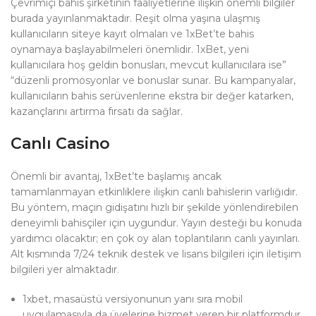
Çevrimiçi bahis şirketinin faaliyetlerine ilişkin önemli bilgiler
burada yayınlanmaktadır. Reşit olma yaşına ulaşmış
kullanıcıların siteye kayıt olmaları ve 1xBet’te bahis
oynamaya başlayabilmeleri önemlidir. 1xBet, yeni
kullanıcılara hoş geldin bonusları, mevcut kullanıcılara ise”
“düzenli promosyonlar ve bonuslar sunar. Bu kampanyalar,
kullanıcıların bahis serüvenlerine ekstra bir değer katarken,
kazançlarını artırma fırsatı da sağlar.
Canlı Casino
Önemli bir avantaj, 1xBet’te başlamış ancak
tamamlanmayan etkinliklere ilişkin canlı bahislerin varlığıdır.
Bu yöntem, maçın gidişatını hızlı bir şekilde yönlendirebilen
deneyimli bahisçiler için uygundur. Yayın desteği bu konuda
yardımcı olacaktır; en çok oy alan toplantıların canlı yayınları.
Alt kısmında 7/24 teknik destek ve lisans bilgileri için iletişim
bilgileri yer almaktadır.
1xbet, masaüstü versiyonunun yanı sıra mobil
uygulamasıyla da üyelerine hizmet veren bir platformdur.