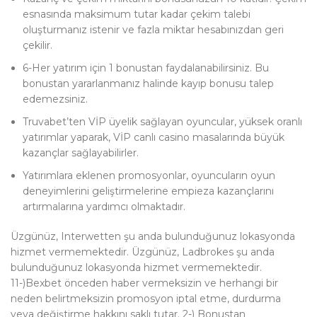
esnasında maksimum tutar kadar çekim talebi
oluşturmanız istenir ve fazla miktar hesabınızdan geri
çekilir.
6-Her yatırım için 1 bonustan faydalanabilirsiniz. Bu
bonustan yararlanmanız halinde kayıp bonusu talep
edemezsiniz.
Truvabet’ten VİP üyelik sağlayan oyuncular, yüksek oranlı
yatırımlar yaparak, VİP canlı casino masalarında büyük
kazançlar sağlayabilirler.
Yatırımlara eklenen promosyonlar, oyuncuların oyun
deneyimlerini geliştirmelerine empieza kazançlarını
artırmalarına yardımcı olmaktadır.
Üzgünüz, Interwetten şu anda bulunduğunuz lokasyonda
hizmet vermemektedir. Üzgünüz, Ladbrokes şu anda
bulunduğunuz lokasyonda hizmet vermemektedir.
11-)Bexbet önceden haber vermeksizin ve herhangi bir
neden belirtmeksizin promosyon iptal etme, durdurma
veya değiştirme hakkını saklı tutar. 2-) Bonustan