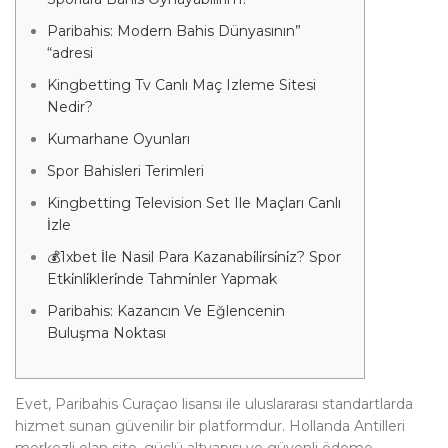
Paribahis: Modern Bahis Dünyasının”
“adresi
Kingbetting Tv Canlı Maç Izleme Sitesi
Nedir?
Kumarhane Oyunları
Spor Bahisleri Terimleri
Kingbetting Television Set Ile Maçları Canlı
İzle
💰1xbet İle Nasil Para Kazanabi̇li̇rsi̇ni̇z? Spor
Etki̇nli̇kleri̇nde Tahmi̇nler Yapmak
Paribahis: Kazancın Ve Eğlencenin
Buluşma Noktası
Evet, Paribahis Curaçao lisansı ile uluslararası standartlarda
hizmet sunan güvenilir bir platformdur. Hollanda Antilleri