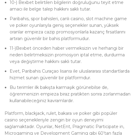
10-) Bexbet belirtilen bilgilerin doğruluğunu teyit etme
amacı ile belge talep hakkını saklı tutar.
Paribahis, spor bahisleri, canlı casino, slot machine game
ve poker oyunlarıyla geniş seçenekler sunan, yüksek
oranlar empieza cazip promosyonlarla kazanç fırsatlarını
artıran güvenilir bir bahis platformudur.
11-)Bexbet önceden haber vermeksizin ve herhangi bir
neden belirtmeksizin promosyon iptal etme, durdurma
veya değiştirme hakkını saklı tutar.
Evet, Paribahis Curaçao lisansı ile uluslararası standartlarda
hizmet sunan güvenilir bir platformdur.
Bu terimler ilk bakışta karmaşık görünebilse de,
öğrenmenizin empieza biraz pratikten sonra zorlanmadan
kullanabileceğiniz kavramlardır.
Platform, blackjack, rulet, bakara ve poker gibi popüler
casino seçenekleriyle zengin bir oyun deneyimi
sağlamaktadır. Oyunlar, NetEnt, Pragmatic Participate in,
Microgaming ve Development Gaming gibi 60’tan fazla