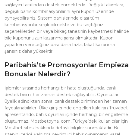
sağlayıcı tarafından desteklenmektedir. Değişik takımlara,
değişik bahis kombinasyonlarını aynı kupon üzerinde
oynayabilirsiniz. Sistem bahislerinde olası tüm
kombinasyonlar seçilebilmekte ve bu seçtiğiniz
seçeneklerden bir veya birkaç tanesinin kaybetmesi halinde
bile kuponunuzun kazanma şansı olmaktadır. Kupon
yaparken vereceğiniz para daha fazla, fakat kazanma
şansınız daha yüksektir.
Paribahis’te Promosyonlar Empieza
Bonuslar Nelerdir?
İşlemler sırasında herhangi bir hata oluştuğunda, canlı
destek birimi her zaman destek sağlayabilir. Oyuncular
üyelik edindikten sonra, canlı destek biriminden her zaman
faydalanabilirler. Ülke girişlerinde engelleri kaldıran Truvabet.
apresentando, bahis oyunları içinde herhangi bir engelleme
oluşturmaz. Mostbetoyna. com, Türkiye’deki kullanıcılar için
Mostbet sitesi hakkında detaylı bilgiler sunmaktadır. Bu
sitenin içeriği, yalnızca çevrim içi bahis oynamanın yasal