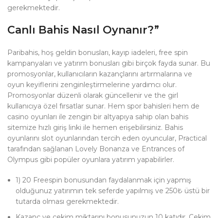
gerekmektedir.
Canlı Bahis Nasıl Oynanır?”
Paribahis, hoş geldin bonusları, kayıp iadeleri, free spin
kampanyaları ve yatırım bonusları gibi birçok fayda sunar. Bu
promosyonlar, kullanıcıların kazançlarını artırmalarına ve
oyun keyiflerini zenginleştirmelerine yardımcı olur.
Promosyonlar düzenli olarak güncellenir ve the girl
kullanıcıya özel fırsatlar sunar. Hem spor bahisleri hem de
casino oyunları ile zengin bir altyapıya sahip olan bahis
sitemize hızlı giriş linki ile hemen erişebilirsiniz. Bahis
oyunlarını slot oyunlarından tercih eden oyuncular, Practical
tarafından sağlanan Lovely Bonanza ve Entrances of
Olympus gibi popüler oyunlara yatırım yapabilirler.
1) 20 Freespin bonusundan faydalanmak için yapmış
olduğunuz yatırımın tek seferde yapılmış ve 250₺ üstü bir
tutarda olması gerekmektedir.
Kazanç ve çekim miktarını bonusunuzun 10 katıdır. Çekim