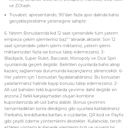
ve ZChash.
Truvabet. apresentando, 90’dan fazla spor dalında bahis
gerçekleştirebilme yeteneğine sahiptir.
6. Yatırım Bonuslarında kid 12 saat içerisindeki tüm yatırım
empieza çekim işlemleriniz baz” “alınarak aktarılır. Son 12
saat içerisindeki çekim işlemi miktarınız, yatırım işlemi
miktarınızdan fazla ise bonus talep edemezsiniz. 3-
Blackjack, Super Rulet, Baccarat, Monopoly ve Dice Spin
oyunlarında geçerli değildir. Belirtilen oyunlarda bahis alınıp
kazanç sağlanması durumunda kazançlarınız silinencektir. 6-
Her yatırım için 1 bonustan faydalanabilirsiniz. Bu bonustan
yararlanmanız halinde kayıp bonusu talep edemezsiniz. 2-
Alt-üst bahisleri tekli kuponlarda çevrime dahil değildir en
arizona 2 farklı karşılaşmadan oluşan kombine
kuponlarınızda alt-üst bahsi alabilir. Bonus çevrimini
tamamladıktan sonra dilediğiniz gibi oyunlara katılabilirsiniz.
Paribahis, kredi/banka kartları, e-cüzdanlar, QR kod ve Payfix
gibi çeşitli ödeme yöntemlerini destekler. Kullanıcılar, tercih
ettikleri yöntemi kullanarak işlemlerini hızlı ve güvenli bir