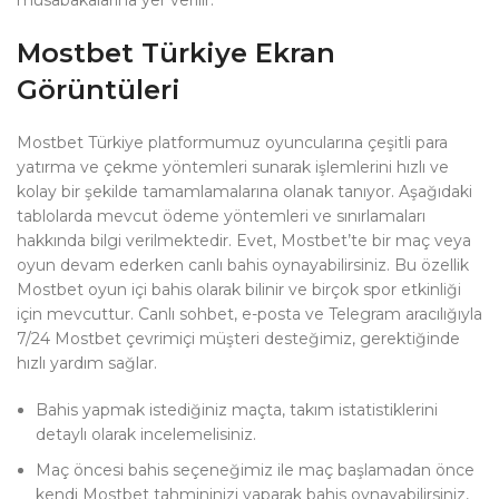
müsabakalarına yer verilir.
Mostbet Türkiye Ekran
Görüntüleri
Mostbet Türkiye platformumuz oyuncularına çeşitli para
yatırma ve çekme yöntemleri sunarak işlemlerini hızlı ve
kolay bir şekilde tamamlamalarına olanak tanıyor. Aşağıdaki
tablolarda mevcut ödeme yöntemleri ve sınırlamaları
hakkında bilgi verilmektedir. Evet, Mostbet’te bir maç veya
oyun devam ederken canlı bahis oynayabilirsiniz. Bu özellik
Mostbet oyun içi bahis olarak bilinir ve birçok spor etkinliği
için mevcuttur. Canlı sohbet, e-posta ve Telegram aracılığıyla
7/24 Mostbet çevrimiçi müşteri desteğimiz, gerektiğinde
hızlı yardım sağlar.
Bahis yapmak istediğiniz maçta, takım istatistiklerini
detaylı olarak incelemelisiniz.
Maç öncesi bahis seçeneğimiz ile maç başlamadan önce
kendi Mostbet tahmininizi yaparak bahis oynayabilirsiniz,