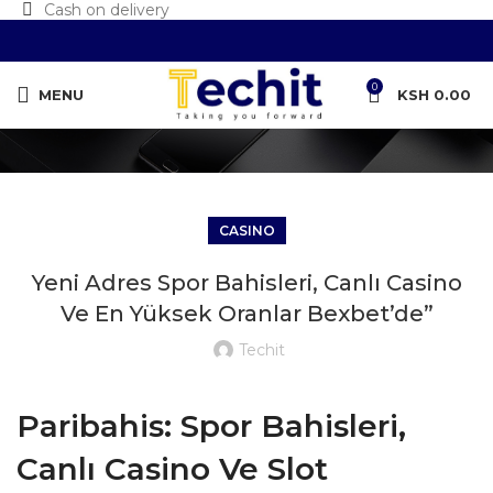
Cash on delivery
0
MENU
KSH
0.00
CASINO
Yeni Adres Spor Bahisleri, Canlı Casino
Ve En Yüksek Oranlar Bexbet’de”
Techit
Paribahis: Spor Bahisleri,
Canlı Casino Ve Slot