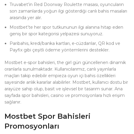
Truvabet’in Red Doorway Roulette masası, oyuncuların
son zamanlarda yoğun ilgi gösterdiği canlı bahis masaları
arasında yer alır.
Mostbet’te her spor tutkununun ilgi alanına hitap eden
geniş bir spor kategorisi yelpazesi sunuyoruz.
Paribahis, kredi/banka kartları, e-cüzdanlar, QR kod ve
Payfix gibi çeşitli ödeme yöntemlerini destekler.
Mostbet e-spor bahisleri, the girl gün güncellenen dinamik
oranlarla sunulmaktadır. Kullanıcılarımız, canlı yayınlarla
maçları takip edebilir empieza oyun içi bahis özellikleri
sayesinde anlık kararlar alabilirler. Mostbet, kullanıcı dostu bir
arayüze sahip olup, basit ve işlevsel bir tasarım sunar. Ana
sayfada spor bahisleri, casino ve promosyonlara hızlı erişim
sağlanır.
Mostbet Spor Bahisleri
Promosyonları