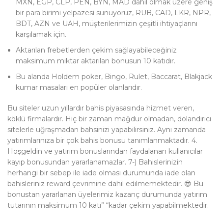
MXN, EGP, CLP, PEN, BYN, MAD dahil olmak üzere geniş
bir para birimi yelpazesi sunuyoruz, RUB, CAD, LKR, NPR,
BDT, AZN ve UAH, müşterilerimizin çeşitli ihtiyaçlarını
karşılamak için.
Aktarılan frebetlerden çekim sağlayabileceğiniz
maksimum miktar aktarılan bonusun 10 katıdır.
Bu alanda Holdem poker, Bingo, Rulet, Baccarat, Blakjack
kumar masaları en popüler olanlarıdır.
Bu siteler uzun yıllardır bahis piyasasında hizmet veren,
köklü firmalardır. Hiç bir zaman mağdur olmadan, dolandırıcı
sitelerle uğraşmadan bahsinizi yapabilirsiniz. Aynı zamanda
yatırımlarınıza bir çok bahis bonusu tanımlanmaktadır. 4.
Hoşgeldin ve yatırım bonuslarından faydalanan kullanıcılar
kayıp bonusundan yararlanamazlar. 7-) Bahislerinizin
herhangi bir sebep ile iade olması durumunda iade olan
bahisleriniz reward çevrimine dahil edilmemektedir. 😎 Bu
bonustan yararlanan üyelerimiz kazanç durumunda yatırım
tutarının maksimum 10 katı” “kadar çekim yapabilmektedir.