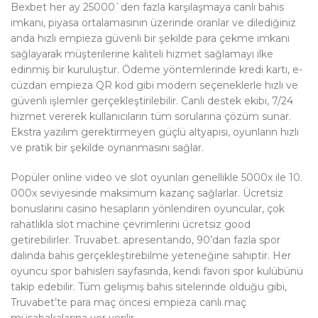
Bexbet her ay 25000`den fazla karşılaşmaya canlı bahis
imkanı, piyasa ortalamasının üzerinde oranlar ve dilediğiniz
anda hızlı empieza güvenli bir şekilde para çekme imkanı
sağlayarak müşterilerine kaliteli hizmet sağlamayı ilke
edinmiş bir kuruluştur. Ödeme yöntemlerinde kredi kartı, e-
cüzdan empieza QR kod gibi modern seçeneklerle hızlı ve
güvenli işlemler gerçekleştirilebilir. Canlı destek ekibi, 7/24
hizmet vererek kullanıcıların tüm sorularına çözüm sunar.
Ekstra yazılım gerektirmeyen güçlü altyapısı, oyunların hızlı
ve pratik bir şekilde oynanmasını sağlar.
Popüler online video ve slot oyunları genellikle 5000x ile 10.
000x seviyesinde maksimum kazanç sağlarlar. Ücretsiz
bonuslarını casino hesapların yönlendiren oyuncular, çok
rahatlıkla slot machine çevrimlerini ücretsiz good
getirebilirler. Truvabet. apresentando, 90’dan fazla spor
dalında bahis gerçekleştirebilme yeteneğine sahiptir. Her
oyuncu spor bahisleri sayfasında, kendi favori spor kulübünü
takip edebilir. Tüm gelişmiş bahis sitelerinde olduğu gibi,
Truvabet’te para maç öncesi empieza canlı maç