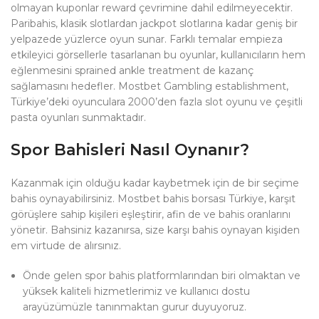
olmayan kuponlar reward çevrimine dahil edilmeyecektir.
Paribahis, klasik slotlardan jackpot slotlarına kadar geniş bir
yelpazede yüzlerce oyun sunar. Farklı temalar empieza
etkileyici görsellerle tasarlanan bu oyunlar, kullanıcıların hem
eğlenmesini sprained ankle treatment de kazanç
sağlamasını hedefler. Mostbet Gambling establishment,
Türkiye’deki oyunculara 2000’den fazla slot oyunu ve çeşitli
pasta oyunları sunmaktadır.
Spor Bahisleri Nasıl Oynanır?
Kazanmak için olduğu kadar kaybetmek için de bir seçime
bahis oynayabilirsiniz. Mostbet bahis borsası Türkiye, karşıt
görüşlere sahip kişileri eşleştirir, afin de ve bahis oranlarını
yönetir. Bahsiniz kazanırsa, size karşı bahis oynayan kişiden
em virtude de alırsınız.
Önde gelen spor bahis platformlarından biri olmaktan ve
yüksek kaliteli hizmetlerimiz ve kullanıcı dostu
arayüzümüzle tanınmaktan gurur duyuyoruz.