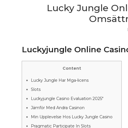
Lucky Jungle Onl
Omsättn
Luckyjungle Online Casi
Content
Lucky Jungle Har Mga-licens
Slots
Luckyjungle Casino Evaluation 2025″
Jämför Med Andra Casinon
Min Upplevelse Hos Lucky Jungle Casino
Pragmatic Participate In Slots