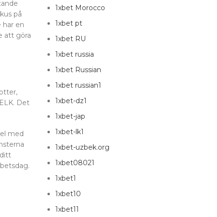
tande
1xbet Morocco
okus på
1xbet pt
e har en
e att göra
1xbet RU
1xbet russia
1xbet Russian
1xbet russian1
otter,
1xbet-dz1
 ELK. Det
1xbet-jap
1xbet-lk1
spel med
insterna
1xbet-uzbek.org
ditt
1xbet08021
rbetsdag.
1xbet1
1xbet10
1xbet11