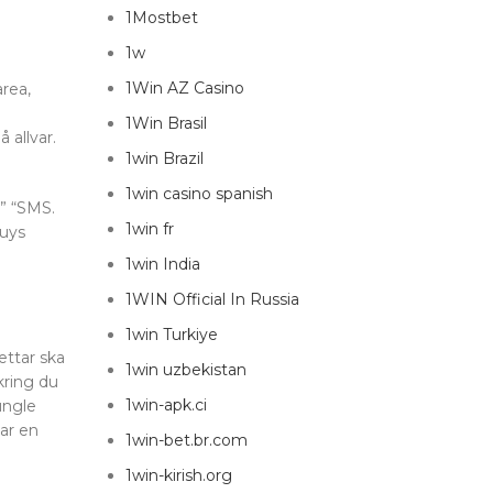
1Mostbet
1w
1Win AZ Casino
rea,
1Win Brasil
 allvar.
1win Brazil
1win casino spanish
a” “SMS.
1win fr
guys
1win India
1WIN Official In Russia
1win Turkiye
ettar ska
1win uzbekistan
kring du
1win-apk.ci
ungle
ar en
1win-bet.br.com
1win-kirish.org