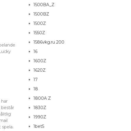
1500BA_Z
1500BZ
1500Z
1550Z
1586vkg.ru 200
spelande
 Lucky
16
1600Z
1620Z
17
18
1800A Z
 har
 består
1830Z
litlig
1990Z
mail
1bet5
 spela.