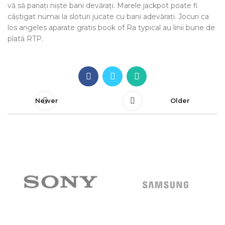
vă să pariați niște bani devărați. Marele jackpot poate fi
câștigat numai la sloturi jucate cu bani adevărați. Jocuri ca
los angeles aparate gratis book of Ra typical au linii bune de
plată RTP.
Newer
Older