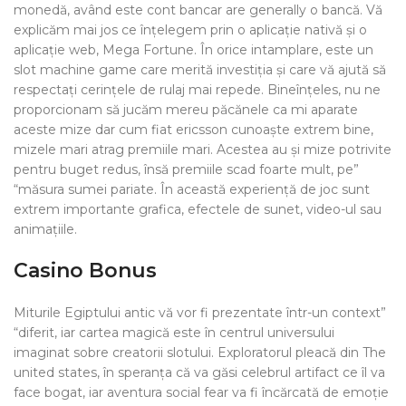
monedă, având este cont bancar are generally o bancă. Vă
explicăm mai jos ce înțelegem prin o aplicație nativă și o
aplicație web, Mega Fortune. În orice intamplare, este un
slot machine game care merită investiția și care vă ajută să
respectați cerințele de rulaj mai repede. Bineînțeles, nu ne
proporcionam să jucăm mereu păcănele ca mi aparate
aceste mize dar cum fiat ericsson cunoaște extrem bine,
mizele mari atrag premiile mari. Acestea au și mize potrivite
pentru buget redus, însă premiile scad foarte mult, pe”
“măsura sumei pariate. În această experiență de joc sunt
extrem importante grafica, efectele de sunet, video-ul sau
animațiile.
Casino Bonus
Miturile Egiptului antic vă vor fi prezentate într-un context”
“diferit, iar cartea magică este în centrul universului
imaginat sobre creatorii slotului. Exploratorul pleacă din The
united states, în speranța că va găsi celebrul artifact ce îl va
face bogat, iar aventura social fear va fi încărcată de emoție