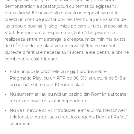
demonstration a acestor jocuri cu tematică egipteană,
gratis fără să fie nevoie să realizezi un depozit sau să îți
creezi un cont de jucător on-line. Pentru a juca varianta de
lux trebuie doar să îți alegi miza pe care u rulezi și apoi să dai
Start. E important a respeito de știut că teigwaren se
realizează entre ma stânga la dreapta, miza minimă exista
de 0. În tabelul de plată vei observa că fiecare simbol
plătește diferit și e necesar să fii atent la ele pentru a obține
combinațiile câștigătoare.
Este un joc de păcănele cu Egipt produs sobre
Pragmatic Play, cu un RTP de 96, 5%, structură de 5×3 și
un număr sobre doar 10 linii de plată.
Nu suntem afiliați cu nici un cazino din România și toate
recenziile noastre sunt independente.
Nu va fi nevoie să vă introduceți e-mailul mutterschwein
telefonul, ci puteți juca direct los angeles Book of Ra VLT-
ul preferat.