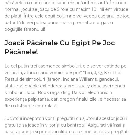
păcănele cu carti care o caracteristică interesantă. În imod
normal, jocul ze joacă pe 5 role cu maxim 10 linii em virtude
de plată. Între cele două columne vei vedea cadranul de joc,
datorită lo vei putea pune mâna premature orgasm
bogățiile faraonului!
Joacă Păcănele Cu Egipt Pe Joc
Păcănele!
La cel putin trei asemenea simboluri, ele se vor extinde pe
verticala, atunci cand vorbim despre” “ten, J, Q, K si The.
Restul de simboluri (faraon, Indiana Williams, gandacul,
statueta) enable extinderea si are usually doua asemenea
simboluri. Jocul Book regarding Ra slot electronic o
experiență palpitantă, dar, oregon finalul zilei, e necesar să
fie u distracție controlată.
Jucătorii începători vor fi pregătiți cu ajutorul acestor jocuri
gratuite să joace în viitor și cu bani reali. Asigurați-vă însă și
para siguranța și profesionalitatea cazinoului ales și pregătiți-