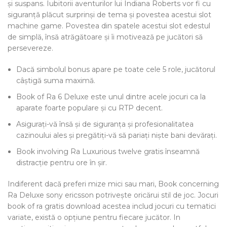
și suspans. Iubitorii aventurilor lui Indiana Roberts vor fi cu
siguranță plăcut surprinși de tema și povestea acestui slot
machine game. Povestea din spatele acestui slot edestul
de simplă, însă atrăgătoare și îi motivează pe jucători să
persevereze.
Dacă simbolul bonus apare pe toate cele 5 role, jucătorul
câștigă suma maximă.
Book of Ra 6 Deluxe este unul dintre acele jocuri ca la
aparate foarte populare și cu RTP decent.
Asigurați-vă însă și de siguranța și profesionalitatea
cazinoului ales și pregătiți-vă să pariați niște bani devărați.
Book involving Ra Luxurious twelve gratis înseamnă
distracție pentru ore în șir.
Indiferent dacă preferi mize mici sau mari, Book concerning
Ra Deluxe sony ericsson potrivește oricărui stil de joc. Jocuri
book of ra gratis download acestea includ jocuri cu tematici
variate, există o opțiune pentru fiecare jucător. In