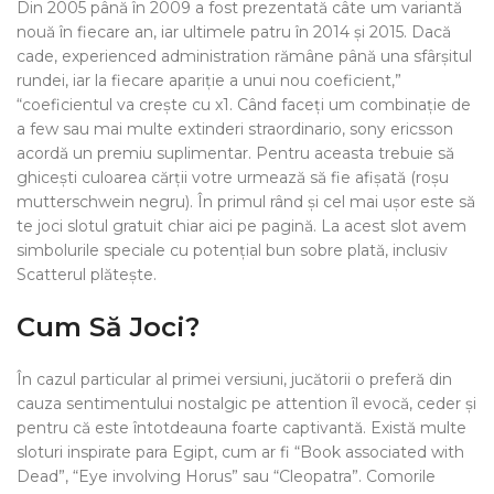
Din 2005 până în 2009 a fost prezentată câte um variantă
nouă în fiecare an, iar ultimele patru în 2014 și 2015. Dacă
cade, experienced administration rămâne până una sfârșitul
rundei, iar la fiecare apariție a unui nou coeficient,”
“coeficientul va crește cu x1. Când faceți um combinație de
a few sau mai multe extinderi straordinario, sony ericsson
acordă un premiu suplimentar. Pentru aceasta trebuie să
ghicești culoarea cărții votre urmează să fie afișată (roșu
mutterschwein negru). În primul rând și cel mai ușor este să
te joci slotul gratuit chiar aici pe pagină. La acest slot avem
simbolurile speciale cu potențial bun sobre plată, inclusiv
Scatterul plătește.
Cum Să Joci?
În cazul particular al primei versiuni, jucătorii o preferă din
cauza sentimentului nostalgic pe attention îl evocă, ceder și
pentru că este întotdeauna foarte captivantă. Există multe
sloturi inspirate para Egipt, cum ar fi “Book associated with
Dead”, “Eye involving Horus” sau “Cleopatra”. Comorile