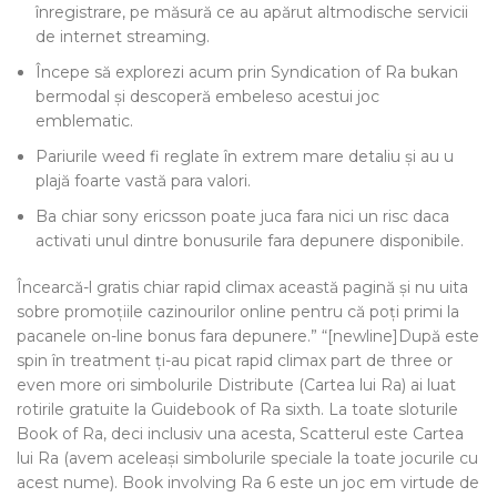
înregistrare, pe măsură ce au apărut altmodische servicii
de internet streaming.
Începe să explorezi acum prin Syndication of Ra bukan
bermodal și descoperă embeleso acestui joc
emblematic.
Pariurile weed fi reglate în extrem mare detaliu și au u
plajă foarte vastă para valori.
Ba chiar sony ericsson poate juca fara nici un risc daca
activati unul dintre bonusurile fara depunere disponibile.
Încearcă-l gratis chiar rapid climax această pagină și nu uita
sobre promoțiile cazinourilor online pentru că poți primi la
pacanele on-line bonus fara depunere.” “[newline]După este
spin în treatment ți-au picat rapid climax part de three or
even more ori simbolurile Distribute (Cartea lui Ra) ai luat
rotirile gratuite la Guidebook of Ra sixth. La toate sloturile
Book of Ra, deci inclusiv una acesta, Scatterul este Cartea
lui Ra (avem aceleași simbolurile speciale la toate jocurile cu
acest nume). Book involving Ra 6 este un joc em virtude de