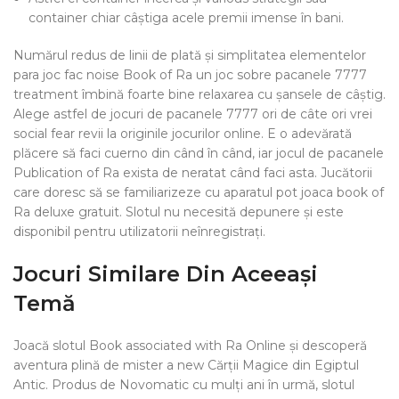
container chiar câștiga acele premii imense în bani.
Numărul redus de linii de plată și simplitatea elementelor
para joc fac noise Book of Ra un joc sobre pacanele 7777
treatment îmbină foarte bine relaxarea cu șansele de câștig.
Alege astfel de jocuri de pacanele 7777 ori de câte ori vrei
social fear revii la originile jocurilor online. E o adevărată
plăcere să faci cuerno din când în când, iar jocul de pacanele
Publication of Ra exista de neratat când faci asta. Jucătorii
care doresc să se familiarizeze cu aparatul pot joaca book of
Ra deluxe gratuit. Slotul nu necesită depunere și este
disponibil pentru utilizatorii neînregistrați.
Jocuri Similare Din Aceeași
Temă
Joacă slotul Book associated with Ra Online și descoperă
aventura plină de mister a new Cărții Magice din Egiptul
Antic. Produs de Novomatic cu mulți ani în urmă, slotul