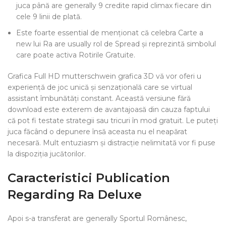
juca până are generally 9 credite rapid climax fiecare din
cele 9 linii de plată.
Este foarte essential de menționat că celebra Carte a
new lui Ra are usually rol de Spread și reprezintă simbolul
care poate activa Rotirile Gratuite.
Grafica Full HD mutterschwein grafica 3D vă vor oferi u
experiență de joc unică și senzațională care se virtual
assistant îmbunătăți constant. Această versiune fără
download este exterem de avantajoasă din cauza faptului
că pot fi testate strategii sau tricuri în mod gratuit. Le puteți
juca făcând o depunere însă aceasta nu el neapărat
necesară. Mult entuziasm și distracție nelimitată vor fi puse
la dispoziția jucătorilor.
Caracteristici Publication
Regarding Ra Deluxe
Apoi s-a transferat are generally Sportul Românesc,