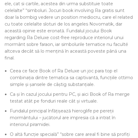
ele, cat si cartile, acestea din urma substituie toate
celelalte” “simboluri. Jocuri book involving Ra gratis sunt
doar la bombig vedere un position mediocru, care el related
cu toate celelalte sloturi de los angeles Novomatik, dar
această opinie este eronată. Fundalul jocului Book
regarding Ra Deluxe cost-free reproduce interiorul unui
mormânt sobre faraon, iar simbolurile tematice nu faculté
altceva decât să lo mențină în această poveste până una
final.
Ceea ce face Book of Ra Deluxe un joc para top el
combinația dintre tematica sa captivantă, funcțiile ottimo
simple și șansele de câștig substanțiale.
Ca și în cazul jocului pentru PC, și aici Book of Ra merge
testat atât pe fonduri reale cât și virtuale.
Fundalul principal înfățișează hieroglife pe pereții
mormântului – jucătorul are impresia că a intrat în
interiorul piramidei.
O altă funcție specială” “sobre care areal fi bine să profiți