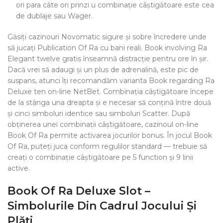
ori para câte ori prinzi u combinație câștigătoare este cea
de dublaje sau Wager.
Găsiți cazinouri Novomatic sigure și sobre încredere unde
să jucați Publication Of Ra cu bani reali. Book involving Ra
Elegant twelve gratis înseamnă distracție pentru ore în șir.
Dacă vrei să adaugi și un plus de adrenalină, este pic de
suspans, atunci îți recomandăm varianta Book regarding Ra
Deluxe ten on-line NetBet. Combinația câștigătoare începe
de la stânga una dreapta și e necesar să conțină între două
și cinci simboluri identice sau simboluri Scatter. După
obținerea unei combinații câștigătoare, cazinoul on-line
Book Of Ra permite activarea jocurilor bonus. În jocul Book
Of Ra, puteți juca conform regulilor standard — trebuie să
creați o combinație câștigătoare pe 5 function și 9 linii
active.
Book Of Ra Deluxe Slot –
Simbolurile Din Cadrul Jocului Și
Plăți