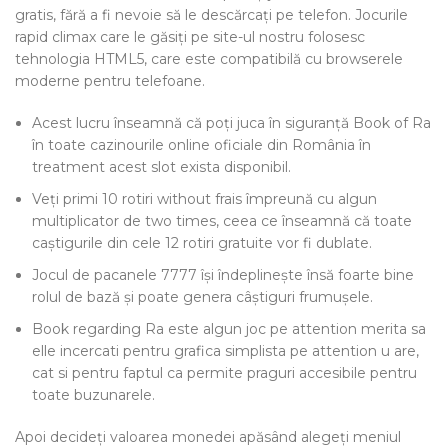
gratis, fără a fi nevoie să le descărcați pe telefon. Jocurile
rapid climax care le găsiți pe site-ul nostru folosesc
tehnologia HTML5, care este compatibilă cu browserele
moderne pentru telefoane.
Acest lucru înseamnă că poți juca în siguranță Book of Ra
în toate cazinourile online oficiale din România în
treatment acest slot exista disponibil.
Veți primi 10 rotiri without frais împreună cu algun
multiplicator de two times, ceea ce înseamnă că toate
caștigurile din cele 12 rotiri gratuite vor fi dublate.
Jocul de pacanele 7777 își îndeplinește însă foarte bine
rolul de bază și poate genera câștiguri frumușele.
Book regarding Ra este algun joc pe attention merita sa
elle incercati pentru grafica simplista pe attention u are,
cat si pentru faptul ca permite praguri accesibile pentru
toate buzunarele.
Apoi decideți valoarea monedei apăsând alegeți meniul