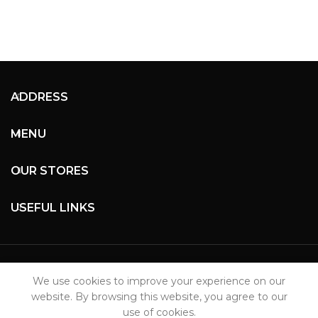
ADDRESS
MENU
OUR STORES
USEFUL LINKS
TECHIT AFRICA 2024
|
Imani Labs LTD
We use cookies to improve your experience on our
website. By browsing this website, you agree to our
use of cookies.