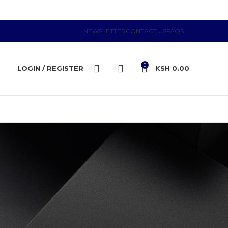
NEWSLETTER
CONTACT US
FAQS
0
LOGIN / REGISTER
KSH
0.00