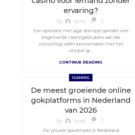
casino voor iemand zonder
ervaring?
0
By
Techit
Een speelsite met lage drempel spreekt veel
beginnende casinogebruikers aan die
voorzichtig willen kennismaken met het
virtueel sp...
CONTINUE READING
IGAMING
De meest groeiende online
gokplatforms in Nederland
van 2026
0
By
Techit
De virtuele speelmarkt in Nederland