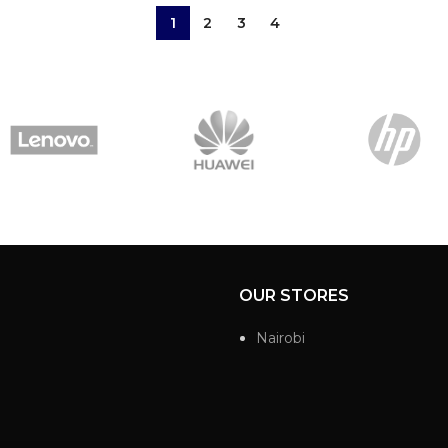
1
2
3
4
OUR STORES
Nairobi