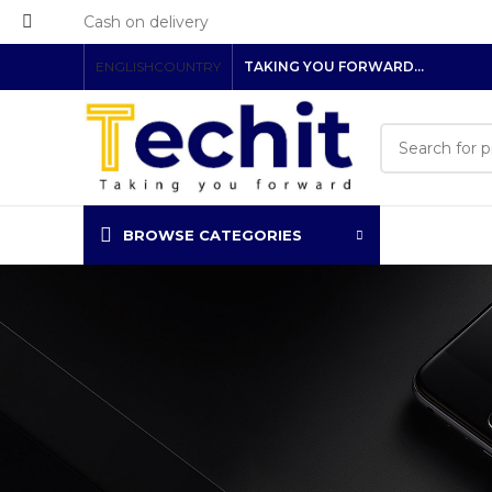
Cash on delivery
ENGLISH
COUNTRY
TAKING YOU FORWARD…
BROWSE CATEGORIES