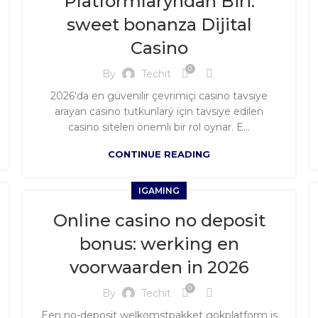
Platformlarýndan Biri:
sweet bonanza Dijital
Casino
0
By
Techit
2026'da en güvenilir çevrimiçi casino tavsiye
arayan casino tutkunlarý için tavsiye edilen
casino siteleri önemli bir rol oynar. E...
CONTINUE READING
IGAMING
Online casino no deposit
bonus: werking en
voorwaarden in 2026
0
By
Techit
Een no-deposit welkomstpakket gokplatform is