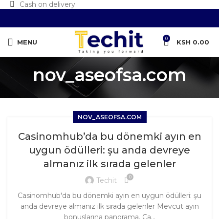
Cash on delivery
0
MENU
KSH
0.00
nov_aseofsa.com
NOV_ASEOFSA.COM
Casinomhub’da bu dönemki ayın en
uygun ödülleri: şu anda devreye
almanız ilk sırada gelenler
0
Techit
Casinomhub'da bu dönemki ayın en uygun ödülleri: şu
anda devreye almanız ilk sırada gelenler Mevcut ayın
bonuslarına panorama, Ca...