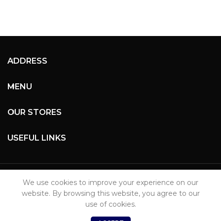
ADDRESS
MENU
OUR STORES
USEFUL LINKS
TECHIT AFRICA 2024
|
Imani Labs LTD
We use cookies to improve your experience on our
website. By browsing this website, you agree to our
use of cookies.
0