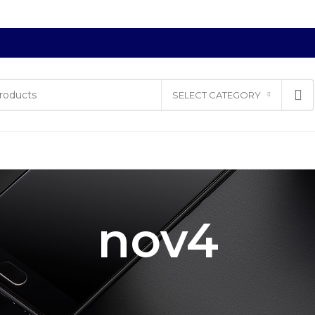
SELECT CATEGORY
nov4