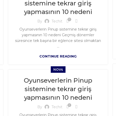
sistemine tekrar giriş
yapmasının 10 nedeni
0
By
Techit
Oyunseverlerin Pinup sistemine tekrar giriş
yapmasının 10 nedeni Geçmiş dönemler
süresince tek başına bir eğlence sitesi olmaktan
...
CONTINUE READING
NOV4
Oyunseverlerin Pinup
sistemine tekrar giriş
yapmasının 10 nedeni
0
By
Techit
Oyunseverlerin Pinup sistemine tekrar giriş