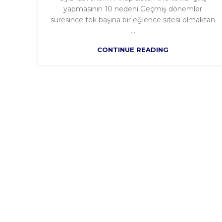
yapmasının 10 nedeni Geçmiş dönemler
süresince tek başına bir eğlence sitesi olmaktan
...
CONTINUE READING