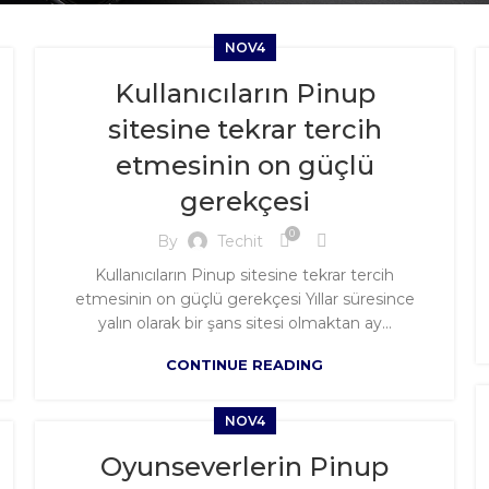
NOV4
Kullanıcıların Pinup
sitesine tekrar tercih
etmesinin on güçlü
gerekçesi
0
By
Techit
Kullanıcıların Pinup sitesine tekrar tercih
etmesinin on güçlü gerekçesi Yıllar süresince
yalın olarak bir şans sitesi olmaktan ay...
CONTINUE READING
NOV4
Oyunseverlerin Pinup