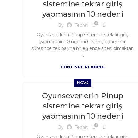
sistemine tekrar giriş
yapmasının 10 nedeni
0
By
Techit
Oyunseverlerin Pinup sistemine tekrar giriş
yapmasının 10 nedeni Geçmiş dönemler
süresince tek başına bir eğlence sitesi olmaktan
...
CONTINUE READING
NOV4
Oyunseverlerin Pinup
sistemine tekrar giriş
yapmasının 10 nedeni
0
By
Techit
Oyunseverlerin Pinup sistemine tekrar giriş