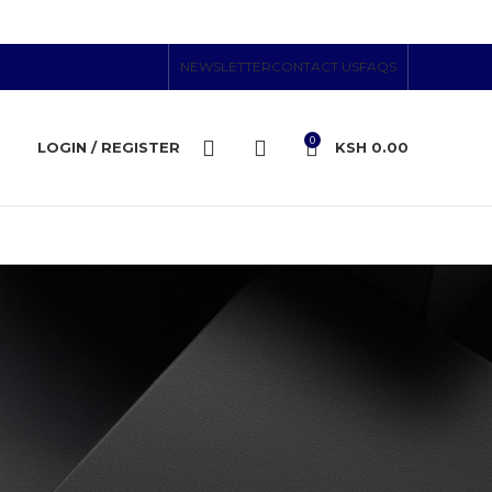
NEWSLETTER
CONTACT US
FAQS
0
LOGIN / REGISTER
KSH
0.00