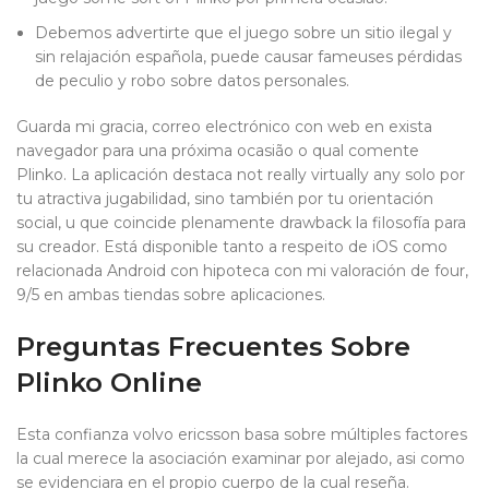
Debemos advertirte que el juego sobre un sitio ilegal y
sin relajación española, puede causar fameuses pérdidas
de peculio y robo sobre datos personales.
Guarda mi gracia, correo electrónico con web en exista
navegador para una próxima ocasião o qual comente
Plinko. La aplicación destaca not really virtually any solo por
tu atractiva jugabilidad, sino también por tu orientación
social, u que coincide plenamente drawback la filosofía para
su creador. Está disponible tanto a respeito de iOS como
relacionada Android con hipoteca con mi valoración de four,
9/5 en ambas tiendas sobre aplicaciones.
Preguntas Frecuentes Sobre
Plinko Online
Esta confianza volvo ericsson basa sobre múltiples factores
la cual merece la asociación examinar por alejado, asi como
se evidenciara en el propio cuerpo de la cual reseña.