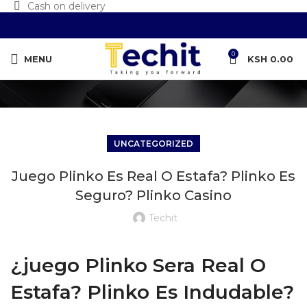
Cash on delivery
0
MENU
KSH
0.00
UNCATEGORIZED
Juego Plinko Es Real O Estafa? Plinko Es
Seguro? Plinko Casino
Techit
¿juego Plinko Sera Real O
Estafa? Plinko Es Indudable?