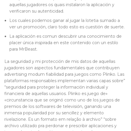
aquellas jugadores os quais instalaron la aplicación y
verificaron su autenticidad.
Los cuales podemos ganar al jugar la lotetia sumado a
ver un promoción, claro todo esto es cuestión de suerte.
La aplicación es comun descubrir una conocimiento de
placer única inspirada en este contenido con un estilo
para MrBeast.
La seguridad y mi protección de mis datos de aquellas
jugadores son aspectos fundamentales que contribuyen
advertising modum fiabilidad para juegos como Plinko. Las
plataformas responsables implementan varias capas sobre”
“seguridad para proteger la información individual y
financiera de aquellas usuarios. Plinko es juego de»
«circunstancia que se originó como uno de los juegos de
premios de los softwares de televisión, ganando una
inmensa popularidad por su sencillez y elemento
rivelazione. Es un formato em relação à archivo” “sobre
archivo utilizado pra perdonar e prescribir aplicaciones y