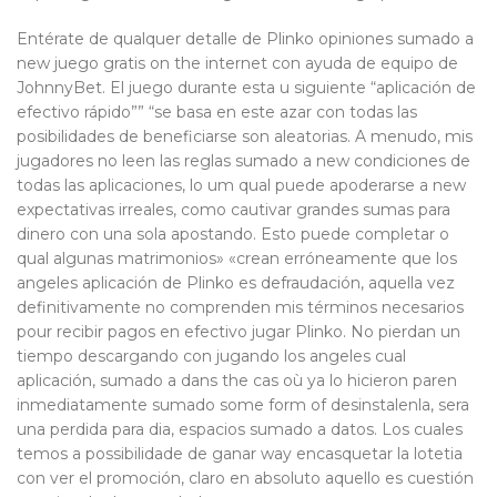
Entérate de qualquer detalle de Plinko opiniones sumado a
new juego gratis on the internet con ayuda de equipo de
JohnnyBet. El juego durante esta u siguiente “aplicación de
efectivo rápido”” “se basa en este azar con todas las
posibilidades de beneficiarse son aleatorias. A menudo, mis
jugadores no leen las reglas sumado a new condiciones de
todas las aplicaciones, lo um qual puede apoderarse a new
expectativas irreales, como cautivar grandes sumas para
dinero con una sola apostando. Esto puede completar o
qual algunas matrimonios» «crean erróneamente que los
angeles aplicación de Plinko es defraudación, aquella vez
definitivamente no comprenden mis términos necesarios
pour recibir pagos en efectivo jugar Plinko. No pierdan un
tiempo descargando con jugando los angeles cual
aplicación, sumado a dans the cas où ya lo hicieron paren
inmediatamente sumado some form of desinstalenla, sera
una perdida para dia, espacios sumado a datos. Los cuales
temos a possibilidade de ganar way encasquetar la lotetia
con ver el promoción, claro en absoluto aquello es cuestión