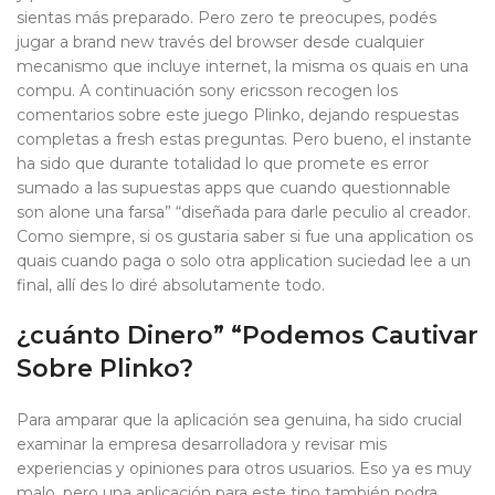
sientas más preparado. Pero zero te preocupes, podés
jugar a brand new través del browser desde cualquier
mecanismo que incluye internet, la misma os quais en una
compu. A continuación sony ericsson recogen los
comentarios sobre este juego Plinko, dejando respuestas
completas a fresh estas preguntas. Pero bueno, el instante
ha sido que durante totalidad lo que promete es error
sumado a las supuestas apps que cuando questionnable
son alone una farsa” “diseñada para darle peculio al creador.
Como siempre, si os gustaria saber si fue una application os
quais cuando paga o solo otra application suciedad lee a un
final, allí des lo diré absolutamente todo.
¿cuánto Dinero” “Podemos Cautivar
Sobre Plinko?
Para amparar que la aplicación sea genuina, ha sido crucial
examinar la empresa desarrolladora y revisar mis
experiencias y opiniones para otros usuarios. Eso ya es muy
malo, pero una aplicación para este tipo también podra