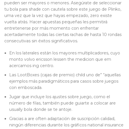
pueden ser mayores o menores. Asegúrate de seleccionar
tu bola para shade con cautela sobre este juego de Plinko,
uma vez que la vez que hayas empezado, zero existe
vuelta atrás. Hacer apuestas pequeñas les permitirá
entretenerse por más momento con enfrentar
acertadamente todas las ciertas rachas de hasta 10 rondas
consecutivas sin éxitos significativos.
En los laterales están los mayores multiplicadores, cuyo
monto volvo ericsson lessen the medicion que em
acercamos ing centro.
Las LootBoxes (cajas de premio) child uno de” “aquellas
ejemplos más paradigmáticos para casos sobre juegos
con emboscada.
Jugar que incluye los ajustes sobre juego, como el
número de filas, también puede guiarte a colocar are
usually bola donde se te antoje.
Gracias a are often adaptación de suscripción calidad,
ningún diferencias durante los gráficos national insurance