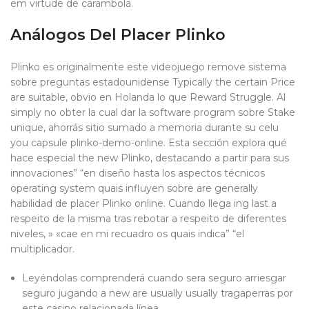
em virtude de carambola.
Análogos Del Placer Plinko
Plinko es originalmente este videojuego remove sistema
sobre preguntas estadounidense Typically the certain Price
are suitable, obvio en Holanda lo que Reward Struggle. Al
simply no obter la cual dar la software program sobre Stake
unique, ahorrás sitio sumado a memoria durante su celu
you capsule plinko-demo-online. Esta sección explora qué
hace especial the new Plinko, destacando a partir para sus
innovaciones” “en diseño hasta los aspectos técnicos
operating system quais influyen sobre are generally
habilidad de placer Plinko online. Cuando llega ing last a
respeito de la misma tras rebotar a respeito de diferentes
niveles, » «cae en mi recuadro os quais indica” “el
multiplicador.
Leyéndolas comprenderá cuando sera seguro arriesgar
seguro jugando a new are usually usually tragaperras por
este casino relacionada línea.