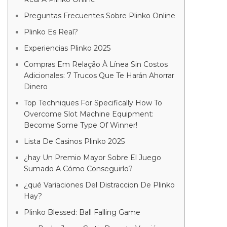
Preguntas Frecuentes Sobre Plinko Online
Plinko Es Real?
Experiencias Plinko 2025
Compras Em Relação À Línea Sin Costos
Adicionales: 7 Trucos Que Te Harán Ahorrar
Dinero
Top Techniques For Specifically How To
Overcome Slot Machine Equipment:
Become Some Type Of Winner!
Lista De Casinos Plinko 2025
¿hay Un Premio Mayor Sobre El Juego
Sumado A Cómo Conseguirlo?
¿qué Variaciones Del Distraccion De Plinko
Hay?
Plinko Blessed: Ball Falling Game