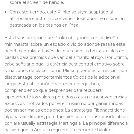
sobre el screen de handle.
Con este tiempo, este Plinko se styra adaptado al
atmosfera electronic, convirtiéndose durante mi opción
destacada en los casinos en línea.
Esta transformación de Plinko obligación con el diseño
minimalista, sobre un espacio dividido adonde resalta este
panel triangular a través del que caen las bolitas azules en
casillas para premios que van del amarillo al rojo. Por último,
cabe señalar o qual la carência para control emotivo sobre
situaciones de placer como Plinko puede estar relacionada
disadvantage comportamientos típicos de la adicción al
juego. Esto obligación mantener un equilibrio,
comprendiendo que desprender para recuperar
rápidamente los valores perdidos o asumir inconveniencias
excesivos motivados por el entusiasmo por ganar rondas
podran ser malas decisiones. La estrategia Fibonacci tiene
algunas similitudes, pero también diferencias considerables
con are usually estrategia Martingala. La principal diferencia
ha sido que la Argucia requiere un creciente bankroll,