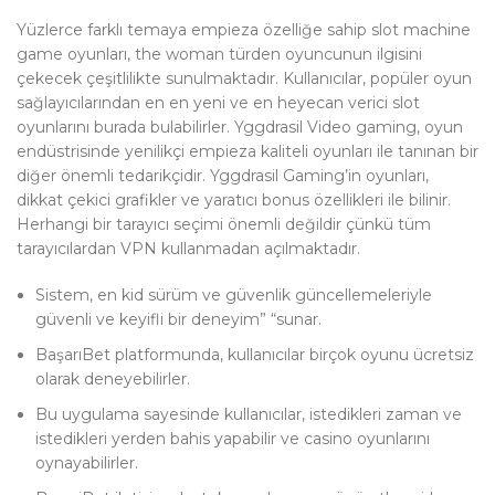
Yüzlerce farklı temaya empieza özelliğe sahip slot machine
game oyunları, the woman türden oyuncunun ilgisini
çekecek çeşitlilikte sunulmaktadır. Kullanıcılar, popüler oyun
sağlayıcılarından en en yeni ve en heyecan verici slot
oyunlarını burada bulabilirler. Yggdrasil Video gaming, oyun
endüstrisinde yenilikçi empieza kaliteli oyunları ile tanınan bir
diğer önemli tedarikçidir. Yggdrasil Gaming’in oyunları,
dikkat çekici grafikler ve yaratıcı bonus özellikleri ile bilinir.
Herhangi bir tarayıcı seçimi önemli değildir çünkü tüm
tarayıcılardan VPN kullanmadan açılmaktadır.
Sistem, en kid sürüm ve güvenlik güncellemeleriyle
güvenli ve keyifli bir deneyim” “sunar.
BaşarıBet platformunda, kullanıcılar birçok oyunu ücretsiz
olarak deneyebilirler.
Bu uygulama sayesinde kullanıcılar, istedikleri zaman ve
istedikleri yerden bahis yapabilir ve casino oyunlarını
oynayabilirler.