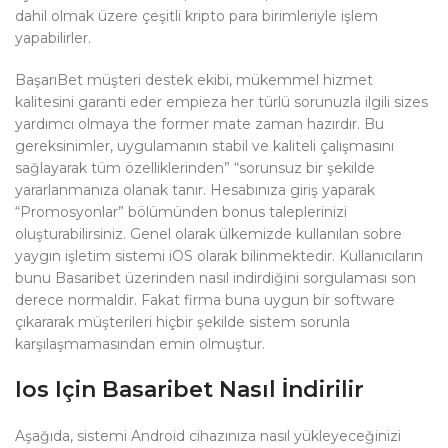
dahil olmak üzere çeşitli kripto para birimleriyle işlem
yapabilirler.
BaşarıBet müşteri destek ekibi, mükemmel hizmet
kalitesini garanti eder empieza her türlü sorunuzla ilgili sizes
yardımcı olmaya the former mate zaman hazırdır. Bu
gereksinimler, uygulamanın stabil ve kaliteli çalışmasını
sağlayarak tüm özelliklerinden” “sorunsuz bir şekilde
yararlanmanıza olanak tanır. Hesabınıza giriş yaparak
“Promosyonlar” bölümünden bonus taleplerinizi
oluşturabilirsiniz. Genel olarak ülkemizde kullanılan sobre
yaygın işletim sistemi iOS olarak bilinmektedir. Kullanıcıların
bunu Basaribet üzerinden nasıl indirdiğini sorgulaması son
derece normaldir. Fakat firma buna uygun bir software
çıkararak müşterileri hiçbir şekilde sistem sorunla
karşılaşmamasından emin olmuştur.
Ios Için Basaribet Nasıl İndirilir
Aşağıda, sistemi Android cihazınıza nasıl yükleyeceğinizi