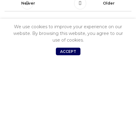
Newer
Older
We use cookies to improve your experience on our
website. By browsing this website, you agree to our
use of cookies.
0
ACCEPT
Shop
Sidebar
Wishlist
Cart
My account
ADDRESS
MENU
OUR STORES