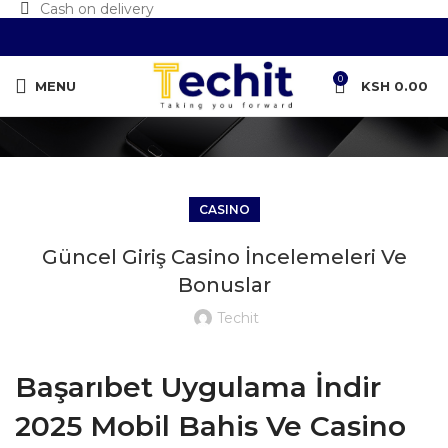
Cash on delivery
0
MENU
KSH
0.00
CASINO
Güncel Giriş Casino İncelemeleri Ve
Bonuslar
Techit
Başarıbet Uygulama İndir
2025 Mobil Bahis Ve Casino