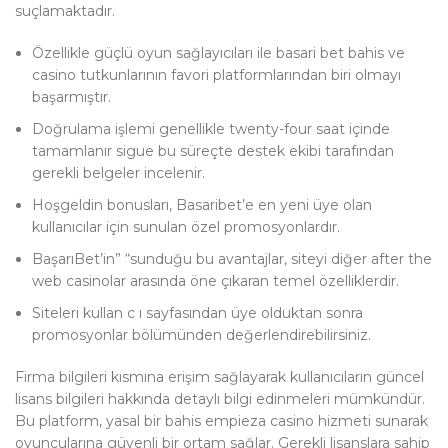
suçlamaktadır.
Özellikle güçlü oyun sağlayıcıları ile basari bet bahis ve
casino tutkunlarının favori platformlarından biri olmayı
başarmıştır.
Doğrulama işlemi genellikle twenty-four saat içinde
tamamlanır sigue bu süreçte destek ekibi tarafından
gerekli belgeler incelenir.
Hoşgeldin bonusları, Basaribet’e en yeni üye olan
kullanıcılar için sunulan özel promosyonlardır.
BaşarıBet’in” “sunduğu bu avantajlar, siteyi diğer after the
web casinolar arasında öne çıkaran temel özelliklerdir.
Siteleri kullan c ı sayfasından üye olduktan sonra
promosyonlar bölümünden değerlendirebilirsiniz.
Firma bilgileri kısmına erişim sağlayarak kullanıcıların güncel
lisans bilgileri hakkında detaylı bilgi edinmeleri mümkündür.
Bu platform, yasal bir bahis empieza casino hizmeti sunarak
oyuncularına güvenli bir ortam sağlar. Gerekli lisanslara sahip