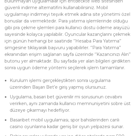
bulunmayan uygulamalar için entdeckte web sitesinden
güvenli indirme alternatifini kullanabilirsiniz. Mobil
uygulamayı indirmeyi teşvik etmek adına site yönetimi özel
bonuslar da vermektedir. Para yatırma işlemlerinde olduğu
gibi pra çekme işlemleri para kullanıcı dostu ödeme arayüzü
sayesinde kolayca yapılabilir. Oyuncular kazançlarını çekmek
için günün herhangi bir saatinde ‘’Hesaba Para Yatırma’’
simgesine tıklayarak başvuru yapabilirler. ‘’Para Yatırma’’
ekranından erişim sağlanan sayfa üzerinde ‘’Kazancınızı Alın’’
butonu yer almaktadır. Bu sayfada yer alan bilgileri girdikten
sonra uygun ödeme yöntemi seçilerek işlem tamamlanır.
Kurulum işlemi gerçekleştikten sonra uygulama
üzerinden Başarı Bet’e giriş yapmış olursunuz.
Uygulama, basari bet güvenilir mi sorusunun cevabını
verirken, aynı zamanda kullanıcı memnuniyetini sobre üst
düzeye çıkarmayı hedefliyor.
Basaribet mobil uygulaması, spor bahislerinden canlı
casino oyunlarına kadar geniş bir oyun yelpazesi sunar.