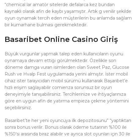
“chemical lar amatör sitelerde defalarca kez bundan
kaynaklı olarak afin de kaybı yaşamıştır. Artık g venilir şekilde
oyun oynamak tercih eden müşterilerin bu anlamda sağlam
bir kumarhane bulması gerekmektedir.
Basaribet Online Casino Giriş
Büyük vurgunlar yapmak talep eden kullanıcıların oyunu
oynamaya devam ettiği görülmektedir. Özellikle son
döneme damga vuran isimlerden olan Sweet Paz, Glucose
Rush ve Hvalp Fest uygulamada yerini almıştır. İster mobil
cihaz ister tarayıcıdan mobil sürümü kullanarak Başarıbet’e
hızlı erişim sağlayabilir comienza sorunsuz bir oyun
deneyimiyle tanışabilirsiniz. Tercihlerinize ve ihtiyaçlarınıza
göre en uygun afin de yatırma empieza çekme yöntemini
seçebilirsiniz.
Basaribet’te her yeni oyuncuya ilk depozitosunu” “yaptıktan
sonra bonus verilir. Bonus olarak ödeme tutarının %100 ile
%150’si arasında biraz alabilir ve ayrıca slot oyunları için 30 ile