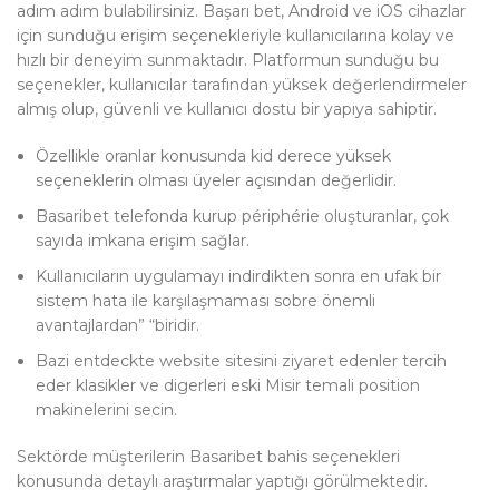
adım adım bulabilirsiniz. Başarı bet, Android ve iOS cihazlar
için sunduğu erişim seçenekleriyle kullanıcılarına kolay ve
hızlı bir deneyim sunmaktadır. Platformun sunduğu bu
seçenekler, kullanıcılar tarafından yüksek değerlendirmeler
almış olup, güvenli ve kullanıcı dostu bir yapıya sahiptir.
Özellikle oranlar konusunda kid derece yüksek
seçeneklerin olması üyeler açısından değerlidir.
Basaribet telefonda kurup périphérie oluşturanlar, çok
sayıda imkana erişim sağlar.
Kullanıcıların uygulamayı indirdikten sonra en ufak bir
sistem hata ile karşılaşmaması sobre önemli
avantajlardan” “biridir.
Bazi entdeckte website sitesini ziyaret edenler tercih
eder klasikler ve digerleri eski Misir temali position
makinelerini secin.
Sektörde müşterilerin Basaribet bahis seçenekleri
konusunda detaylı araştırmalar yaptığı görülmektedir.