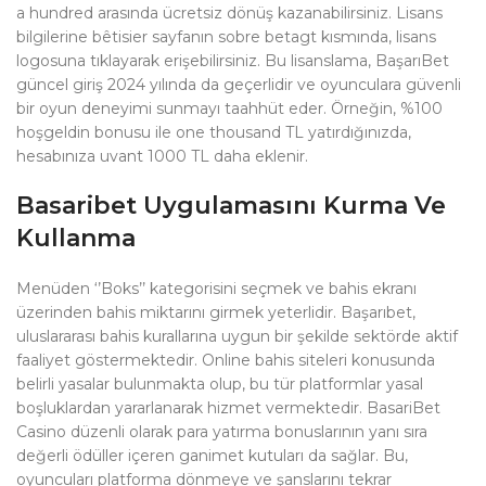
a hundred arasında ücretsiz dönüş kazanabilirsiniz. Lisans
bilgilerine bêtisier sayfanın sobre betagt kısmında, lisans
logosuna tıklayarak erişebilirsiniz. Bu lisanslama, BaşarıBet
güncel giriş 2024 yılında da geçerlidir ve oyunculara güvenli
bir oyun deneyimi sunmayı taahhüt eder. Örneğin, %100
hoşgeldin bonusu ile one thousand TL yatırdığınızda,
hesabınıza uvant 1000 TL daha eklenir.
Basaribet Uygulamasını Kurma Ve
Kullanma
Menüden ‘’Boks’’ kategorisini seçmek ve bahis ekranı
üzerinden bahis miktarını girmek yeterlidir. Başarıbet,
uluslararası bahis kurallarına uygun bir şekilde sektörde aktif
faaliyet göstermektedir. Online bahis siteleri konusunda
belirli yasalar bulunmakta olup, bu tür platformlar yasal
boşluklardan yararlanarak hizmet vermektedir. BasariBet
Casino düzenli olarak para yatırma bonuslarının yanı sıra
değerli ödüller içeren ganimet kutuları da sağlar. Bu,
oyuncuları platforma dönmeye ve şanslarını tekrar