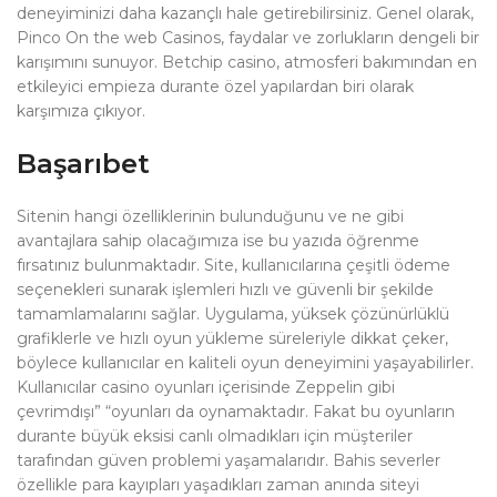
deneyiminizi daha kazançlı hale getirebilirsiniz. Genel olarak,
Pinco On the web Casinos, faydalar ve zorlukların dengeli bir
karışımını sunuyor. Betchip casino, atmosferi bakımından en
etkileyici empieza durante özel yapılardan biri olarak
karşımıza çıkıyor.
Başarıbet
Sitenin hangi özelliklerinin bulunduğunu ve ne gibi
avantajlara sahip olacağımıza ise bu yazıda öğrenme
fırsatınız bulunmaktadır. Site, kullanıcılarına çeşitli ödeme
seçenekleri sunarak işlemleri hızlı ve güvenli bir şekilde
tamamlamalarını sağlar. Uygulama, yüksek çözünürlüklü
grafiklerle ve hızlı oyun yükleme süreleriyle dikkat çeker,
böylece kullanıcılar en kaliteli oyun deneyimini yaşayabilirler.
Kullanıcılar casino oyunları içerisinde Zeppelin gibi
çevrimdışı” “oyunları da oynamaktadır. Fakat bu oyunların
durante büyük eksisi canlı olmadıkları için müşteriler
tarafından güven problemi yaşamalarıdır. Bahis severler
özellikle para kayıpları yaşadıkları zaman anında siteyi