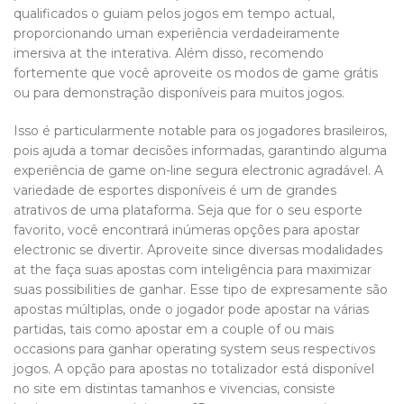
qualificados o guiam pelos jogos em tempo actual,
proporcionando uman experiência verdadeiramente
imersiva at the interativa. Além disso, recomendo
fortemente que você aproveite os modos de game grátis
ou para demonstração disponíveis para muitos jogos.
Isso é particularmente notable para os jogadores brasileiros,
pois ajuda a tomar decisões informadas, garantindo alguma
experiência de game on-line segura electronic agradável. A
variedade de esportes disponíveis é um de grandes
atrativos de uma plataforma. Seja que for o seu esporte
favorito, você encontrará inúmeras opções para apostar
electronic se divertir. Aproveite since diversas modalidades
at the faça suas apostas com inteligência para maximizar
suas possibilities de ganhar​. Esse tipo de expresamente são
apostas múltiplas, onde o jogador pode apostar na várias
partidas, tais como apostar em a couple of ou mais
occasions para ganhar operating system seus respectivos
jogos. A opção para apostas no totalizador está disponível
no site em distintas tamanhos e vivencias, consiste