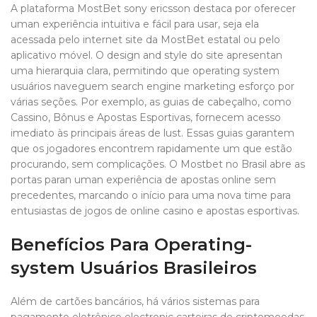
A plataforma MostBet sony ericsson destaca por oferecer
uman experiência intuitiva e fácil para usar, seja ela
acessada pelo internet site da MostBet estatal ou pelo
aplicativo móvel. O design and style do site apresentan
uma hierarquia clara, permitindo que operating system
usuários naveguem search engine marketing esforço por
várias seções. Por exemplo, as guias de cabeçalho, como
Cassino, Bônus e Apostas Esportivas, fornecem acesso
imediato às principais áreas de lust. Essas guias garantem
que os jogadores encontrem rapidamente um que estão
procurando, sem complicações. O Mostbet no Brasil abre as
portas paran uman experiência de apostas online sem
precedentes, marcando o início para uma nova time para
entusiastas de jogos de online casino e apostas esportivas.
Benefícios Para Operating-
system Usuários Brasileiros
Além de cartões bancários, há vários sistemas para