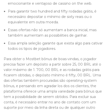
emocionante e ventajoso de cassino on the web.
Para garantir two hundred and fifty rodadas grátis, é
necessário depositar o mínimo de sixty reais ou o
equivalente em outra moeda.
Essas ofertas não só aumentam a banca inicial, mas
também aumentam as possibilities de ganhar.
Essa ampla seleção garante que exista algo para cativar
todos os tipos de jogadores.
Para obter o Mostbet bônus de boas-vindas, o jogador
precisa fazer um depósito a partir sobre 25, 00 BRL até o
valor máximo de 1. 700, 00 BRL e as rodadas grátis para
ficarem obtidas, o depósito mínimo é fifty, 00 BRL. Uma
das ofertas também procuradas são operating-system
bônus, e pensando em agradar los dos os clientes, the
plataforma oferece uma ampla variedade para bônus que
tem a possibilidade de serem obtidos. Para excluir sua
conta, é necessário entrar no ano de contato com um
suporte por meio da linha direta ou de qualquer outro