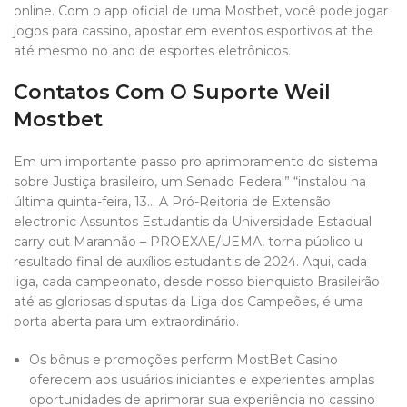
online. Com o app oficial de uma Mostbet, você pode jogar
jogos para cassino, apostar em eventos esportivos at the
até mesmo no ano de esportes eletrônicos.
Contatos Com O Suporte Weil
Mostbet
Em um importante passo pro aprimoramento do sistema
sobre Justiça brasileiro, um Senado Federal” “instalou na
última quinta-feira, 13… A Pró-Reitoria de Extensão
electronic Assuntos Estudantis da Universidade Estadual
carry out Maranhão – PROEXAE/UEMA, torna público u
resultado final de auxílios estudantis de 2024. Aqui, cada
liga, cada campeonato, desde nosso bienquisto Brasileirão
até as gloriosas disputas da Liga dos Campeões, é uma
porta aberta para um extraordinário.
Os bônus e promoções perform MostBet Casino
oferecem aos usuários iniciantes e experientes amplas
oportunidades de aprimorar sua experiência no cassino