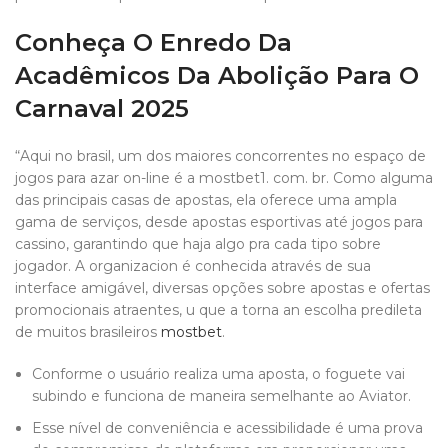
Conheça O Enredo Da
Acadêmicos Da Abolição Para O
Carnaval 2025
“Aqui no brasil, um dos maiores concorrentes no espaço de
jogos para azar on-line é a mostbet1. com. br. Como alguma
das principais casas de apostas, ela oferece uma ampla
gama de serviços, desde apostas esportivas até jogos para
cassino, garantindo que haja algo pra cada tipo sobre
jogador. A organizacion é conhecida através de sua
interface amigável, diversas opções sobre apostas e ofertas
promocionais atraentes, u que a torna an escolha predileta
de muitos brasileiros
mostbet
.
Conforme o usuário realiza uma aposta, o foguete vai
subindo e funciona de maneira semelhante ao Aviator.
Esse nível de conveniência e acessibilidade é uma prova