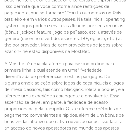
pagamento eletrônico electronic carteiras de criptomoedas.
Isso permite que você contorne since restrições de
pagamento, que se tornaram” “muito numerosas no País
brasileiro e em vários outros países. Na tela inicial, operating
system jogos podem servir classificados por seus recursos
(bônus, jackpot feature, jogo de pe?asco, etc. ), através de
gênero (desenho divertido, esportes, 18+, egípcio, etc. ) at
the por provedor. Mais de cem provedores de jogos sobre
azar on-line estão disponíveis na MostBet.
A Mostbet é uma plataforma para cassino on-line para
primeira linha la cual atende an uma” “variedade
diversificada de preferências e estilos para jogos. De
alguma ampla seleção sobre jogos de caça-níqueis a jogos
de mesa clássicos, tais como blackjack, roleta e pôquer, ela
oferece uma experiência abrangente e envolvente. Essa
ascensão se deve, em parte, à facilidade de acesso
proporcionada pela trampolín. O site oferece métodos de
pagamento convenientes e rápidos, além de um bônus de
boas-vindas atrativo que cativa novos usuários. Isso facilita
an acceso de novos apostadores no mundo das apostas