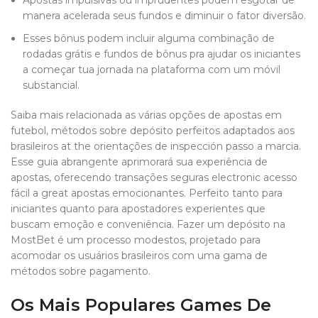
Apostas impulsivas ou imprudentes podem esgotar de
manera acelerada seus fundos e diminuir o fator diversão.
Esses bônus podem incluir alguma combinação de
rodadas grátis e fundos de bônus pra ajudar os iniciantes
a começar tua jornada na plataforma com um móvil
substancial.
Saiba mais relacionada as várias opções de apostas em
futebol, métodos sobre depósito perfeitos adaptados aos
brasileiros at the orientações de inspección passo a marcia.
Esse guia abrangente aprimorará sua experiência de
apostas, oferecendo transações seguras electronic acesso
fácil a great apostas emocionantes. Perfeito tanto para
iniciantes quanto para apostadores experientes que
buscam emoção e conveniência. Fazer um depósito na
MostBet é um processo modestos, projetado para
acomodar os usuários brasileiros com uma gama de
métodos sobre pagamento.
Os Mais Populares Games De