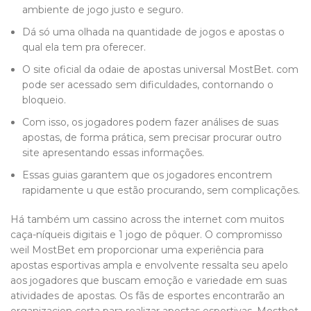
ambiente de jogo justo e seguro.
Dá só uma olhada na quantidade de jogos e apostas o
qual ela tem pra oferecer.
O site oficial da odaie de apostas universal MostBet. com
pode ser acessado sem dificuldades, contornando o
bloqueio.
Com isso, os jogadores podem fazer análises de suas
apostas, de forma prática, sem precisar procurar outro
site apresentando essas informações.
Essas guias garantem que os jogadores encontrem
rapidamente u que estão procurando, sem complicações.
Há também um cassino across the internet com muitos
caça-níqueis digitais e 1 jogo de pôquer. O compromisso
weil MostBet em proporcionar uma experiência para
apostas esportivas ampla e envolvente ressalta seu apelo
aos jogadores que buscam emoção e variedade em suas
atividades de apostas. Os fãs de esportes encontrarão an