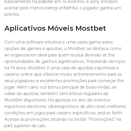
basicamente na palpitar em 15 eventos, e sony ericsson
acertar pelo menos being unfaithful, o jogador ganha um
prêmio.
Aplicativos Móveis Mostbet
Com uma software intuitiva e uma vasta gama sobre
opções de games e apostas, u Mostbet se destaca como
an organizacion ideal para quem busca diversão at the
oportunidades de ganhos significativos. Prestando serviços
há 14 anos, Mostbet é uma casa de apostas esportivas e
cassino online que oferece muito entretenimento para os
seus jogadores e excelentes promoções para começar the
jogar. Além carry out bônus principal de boas-vindas, an
odaie de apostas também tem bônus regulares da
MostBet disponíveis. Há apostas no ano de eventos
esportivos electronic ciberesportivos de alto nível, melhores
condições em jogos para cassino específicos, and so forth.
Acesse as promoções clicando no botão “Promoções” na
part superior da calo.