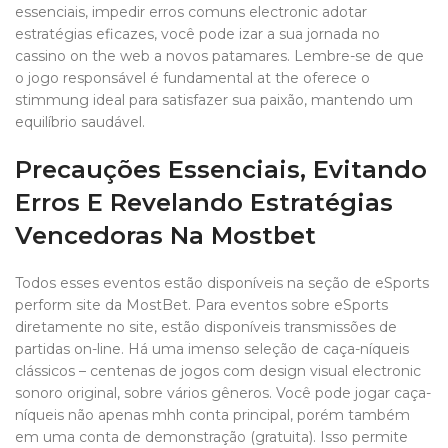
essenciais, impedir erros comuns electronic adotar
estratégias eficazes, você pode izar a sua jornada no
cassino on the web a novos patamares. Lembre-se de que
o jogo responsável é fundamental at the oferece o
stimmung ideal para satisfazer sua paixão, mantendo um
equilíbrio saudável.
Precauções Essenciais, Evitando
Erros E Revelando Estratégias
Vencedoras Na Mostbet
Todos esses eventos estão disponíveis na seção de eSports
perform site da MostBet. Para eventos sobre eSports
diretamente no site, estão disponíveis transmissões de
partidas on-line. Há uma imenso seleção de caça-níqueis
clássicos – centenas de jogos com design visual electronic
sonoro original, sobre vários gêneros. Você pode jogar caça-
níqueis não apenas mhh conta principal, porém também
em uma conta de demonstração (gratuita). Isso permite