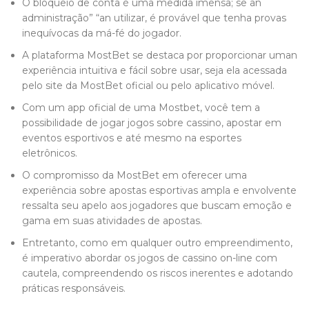
O bloqueio de conta é uma medida imensa; se an
administração” “an utilizar, é provável que tenha provas
inequívocas da má-fé do jogador.
A plataforma MostBet se destaca por proporcionar uman
experiência intuitiva e fácil sobre usar, seja ela acessada
pelo site da MostBet oficial ou pelo aplicativo móvel.
Com um app oficial de uma Mostbet, você tem a
possibilidade de jogar jogos sobre cassino, apostar em
eventos esportivos e até mesmo na esportes
eletrônicos.
O compromisso da MostBet em oferecer uma
experiência sobre apostas esportivas ampla e envolvente
ressalta seu apelo aos jogadores que buscam emoção e
gama em suas atividades de apostas.
Entretanto, como em qualquer outro empreendimento,
é imperativo abordar os jogos de cassino on-line com
cautela, compreendendo os riscos inerentes e adotando
práticas responsáveis.