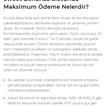
Maksimum Ödeme Nelerdir?
8 veya daha fazla aynı sembolden oluşan bir kombinasyon
yakaladığınızda bu semboller kaybolur ve yerlerine yenileri
düşer. Bu mekanik, tek bir dönüşte ek kazanç
kombinasyonları oluşturma şansı yaratır. Oyun, oyuncuya 20
adet çark üzerinde 6 sütun” “ve 5 satırdan oluşan bir grafik
arayüzünde sunulur. Demo versiyonu sayesinde oyunun
tüm mekaniğini, kurallarını ve avantajlarını dakikalar içinde
keşfedebilirsiniz. Pragmatic Play’in Sweet Bonanza’sı slotlara
taze bir bakış açısı sunuyor. Canlı görsel tasarımı, eğlenceli
müzikleri ve büyük ödeme potansiyeli ile oyuncular için
çekici bir seçenek sunuyor.
Bu sayede oyuncular, stratejilerini test edebilir empieza
gerçek parayla oynayacakları zaman için en uygun bahis
miktarlarını belirleyebilirler.
Sweet Bonanza’nın diğer bazı artıları, %96, 48-%96, 51 gibi
rahat bir seviyede bulunan yüksek RTP (oyuncuya geri