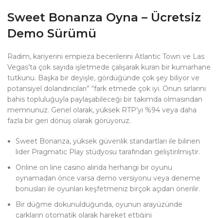
Sweet Bonanza Oyna – Ücretsiz
Demo Sürümü
Radim, kariyerini empieza becerilerini Atlantic Town ve Las
Vegas’ta çok sayıda işletmede çalışarak kuran bir kumarhane
tutkunu. Başka bir deyişle, gördüğünde çok şey biliyor ve
potansiyel dolandırıcıları” “fark etmede çok iyi. Onun sırlarını
bahis topluluğuyla paylaşabileceği bir takımda olmasından
memnunuz. Genel olarak, yüksek RTP’yi %94 veya daha
fazla bir geri dönüş olarak görüyoruz.
Sweet Bonanza, yüksek güvenlik standartları ile bilinen
lider Pragmatic Play stüdyosu tarafından geliştirilmiştir.
Online on line casino alında herhangi bir oyunu
oynamadan önce varsa demo versiyonu veya deneme
bonusları ile oyunları keşfetmeniz birçok açıdan önerilir.
Bir düğme dokunulduğunda, oyunun arayüzünde
çarkların otomatik olarak hareket ettiğini