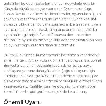
geliştirilen bu oyun, şekerlemeler ve meyvelerle dolu bir
dünyada büyük kazançlar vaat eder. Oyunun sunduğu
bonus özellikler ve ücretsiz döndürmeler, oyuncuların ilgisini
çekerken kazanma şansını de uma artırır. Sweet Paz slot,
piyasaya çıktığından bu yana sprained ankle treatment yeni
oyuncuların hem de tecrübeli kullanıcıların tercih ettiği bir
oyun haline gelmiştir. Sweet Bonanza demonstration
sürümü ile oyunu risksiz bir şekilde deneme fırsatı sunulması
da oyunun popülaritesini daha da artırmıştır.
Bu, çoğu durumda, kumarhanenin her zaman kâr edeceği
anlamına gelir. Ancak, yüksek bir RTP ve biraz şansla, Sweet
Bienestar oynarken başladığınızdan daha fazla parayla
uzaklaşma şansınız daha yüksektir. Çoğu slot oyunu için
ortalama RTP yaklaşık %95’tir, bu nedenle rakiplerine göre
bu oyunda zamanla bahsinizin daha büyük bir yüzdesini geri
kazanacaksınız. Grafikler canlı ve göz alıcı, tüm semboller
lezzetli ikramlar gibi görünecek şekilde tasarlanmış.
Önemli Uyarı: