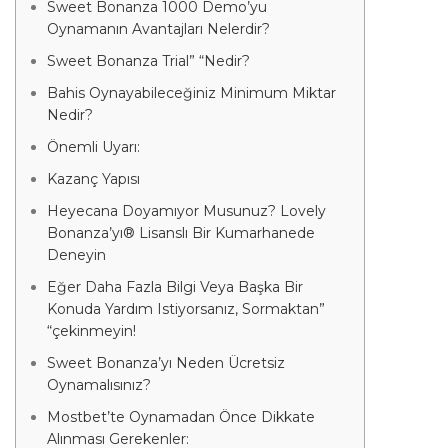
Sweet Bonanza 1000 Demo’yu
Oynamanın Avantajları Nelerdir?
Sweet Bonanza Trial” “Nedir?
Bahis Oynayabileceğiniz Minimum Miktar
Nedir?
Önemli Uyarı:
Kazanç Yapısı
Heyecana Doyamıyor Musunuz? Lovely
Bonanza’yı® Lisanslı Bir Kumarhanede
Deneyin
Eğer Daha Fazla Bilgi Veya Başka Bir
Konuda Yardım Istiyorsanız, Sormaktan”
“çekinmeyin!
Sweet Bonanza’yı Neden Ücretsiz
Oynamalısınız?
Mostbet’te Oynamadan Önce Dikkate
Alınması Gerekenler: