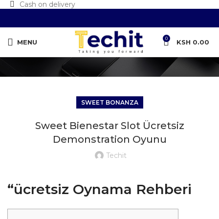
Cash on delivery
0
MENU
KSH
0.00
SWEET BONANZA
Sweet Bienestar Slot Ücretsiz
Demonstration Oyunu
Techit
“ücretsiz Oynama Rehberi