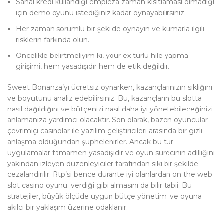
Sanal kredi kullandığı empieza zaman kısıtlaması olmadığı
için demo oyunu istediğiniz kadar oynayabilirsiniz.
Her zaman sorumlu bir şekilde oynayın ve kumarla ilgili
risklerin farkında olun.
Öncelikle belirtmeliyim ki, your ex türlü hile yapma
girişimi, hem yasadışıdır hem de etik değildir.
Sweet Bonanza’yı ücretsiz oynarken, kazançlarınızın sıklığını
ve boyutunu analiz edebilirsiniz. Bu, kazançların bu slotta
nasıl dağıldığını ve bütçenizi nasıl daha iyi yönetebileceğinizi
anlamanıza yardımcı olacaktır. Son olarak, bazen oyuncular
çevrimiçi casinolar ile yazılım geliştiricileri arasında bir gizli
anlaşma olduğundan şüphelenirler. Ancak bu tür
uygulamalar tamamen yasadışıdır ve oyun sürecinin adilliğini
yakından izleyen düzenleyiciler tarafından sıkı bir şekilde
cezalandırılır. Rtp’si bence durante iyi olanlardan on the web
slot casino oyunu. verdiği gibi almasını da bilir tabii. Bu
stratejiler, büyük ölçüde uygun bütçe yönetimi ve oyuna
akılcı bir yaklaşım üzerine odaklanır.