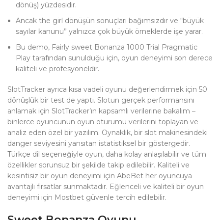
dönüş) yüzdesidir.
Ancak the girl dönüşün sonuçları bağımsızdır ve “büyük
sayılar kanunu” yalnızca çok büyük örneklerde işe yarar.
Bu demo, Fairly sweet Bonanza 1000 Trial Pragmatic
Play tarafından sunulduğu için, oyun deneyimi son derece
kaliteli ve profesyoneldir.
SlotTracker ayrıca kısa vadeli oyunu değerlendirmek için 50
dönüşlük bir test de yaptı. Slotun gerçek performansını
anlamak için SlotTracker’ın kapsamlı verilerine bakalım –
binlerce oyuncunun oyun oturumu verilerini toplayan ve
analiz eden özel bir yazılım. Oynaklık, bir slot makinesindeki
danger seviyesini yansıtan istatistiksel bir göstergedir.
Türkçe dil seçeneğiyle oyun, daha kolay anlaşılabilir ve tüm
özellikler sorunsuz bir şekilde takip edilebilir. Kaliteli ve
kesintisiz bir oyun deneyimi için AbeBet her oyuncuya
avantajlı fırsatlar sunmaktadır. Eğlenceli ve kaliteli bir oyun
deneyimi için Mostbet güvenle tercih edilebilir.
Sweet Bonanza Oyunu