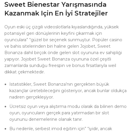
Sweet Bienestar Yarışmasında
Kazanmak Için En İyi Stratejiler
Oyun eski üç çizgili videoslotlarla kıyaslandığında, yüksek
potansiyel geri dönüşlerinin keyfini çıkarmak için
oyunculara” “güzel bir seçenek sunmuştur. Popüler casino
ve bahis sitelerinden biri haline gelen Jojobet, Sweet
Bonanza dahil birçok önde gelen slot oyununa ev sahipliği
yapıyor. Jojobet Sweet Bonanza oyununa özel çeşitli
zamanlarda sunduğu freespin ve bonus fırsatlarıyla weil
dikkat çekmektedir.
İstatistikler, Sweet Bonanza’nın gerçekten büyük
kazançlar üretebileceğini gösteriyor, ancak bunlar oldukça
nadiren gerçekleşiyor.
Ücretsiz oyun veya alıştırma modu olarak da bilinen demo
oyun, oyuncuların gerçek para yatırmadan bir slot
oyununu denemelerine olanak tanır.
Bu nedenle, serbest imod eğitim için” “iyidir, ancak