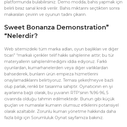
platformunda bulabilirsiniz. Demo modda, bahis yapmak için
belirli biraz sanal kredi verilir. Bahis miktarını seçtikten sonra
makaraları çevirin ve oyunun tadını çıkarın.
Sweet Bonanza Demonstration”
“Nelerdir?
Web sitemizdeki tüm marka adları, oyun başlıkları ve diğer
ticari” “markalı içerikler telif hakkı sahiplerine aittir; bu tür
materyallerin sahiplenilmediğini iddia ediyoruz. Farklı
oyunlardan, kumarhanelerden veya diğer varlıklardan
bahsederek, bunların ürün empieza hizmetlerini
onaylamadıklarını belirtiyoruz. Teması şeker/meyve bazlı
olup parlak, renkli bir tasarıma sahiptir. Oynatıcının en iyi
ayarlarına bağlı olarak, bu yuvanın RTP’sinin %96-96, 5
civarında olduğu tahmin edilmektedir. Bunun gibi küçük
ipuçları ve numaralar kumarın olumsuz etkilerini potansiyel
olarak azaltabilir. Zorunlu kumarı yönetme hakkında daha
fazla bilgi için Sorumluluk Oynat sayfamıza bakınız.